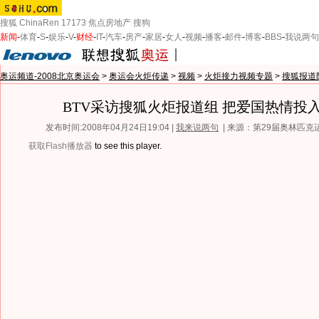
搜狐
ChinaRen
17173
焦点房地产
搜狗
新闻
-
体育
-
S
-
娱乐
-
V
-
财经
-
IT
-
汽车
-
房产
-
家居
-
女人
-
视频
-
播客
-
邮件
-
博客
-
BBS
-
我说两句
奥运频道-2008北京奥运会
>
奥运会火炬传递
>
视频
>
火炬接力视频专题
>
搜狐报道
BTV采访搜狐火炬报道组 把爱国热情投
发布时间:2008年04月24日19:04 |
我来说两句
| 来源：第29届奥林匹
获取Flash播放器
to see this player.