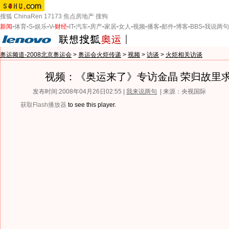
搜狐
ChinaRen
17173
焦点房地产
搜狗
新闻
-
体育
-
S
-
娱乐
-
V
-
财经
-
IT
-
汽车
-
房产
-
家居
-
女人
-
视频
-
播客
-
邮件
-
博客
-
BBS
-
我说两句
奥运频道-2008北京奥运会
>
奥运会火炬传递
>
视频
>
访谈
>
火炬相关访谈
视频：《奥运来了》专访金晶 荣归故里
发布时间:2008年04月26日02:55 |
我来说两句
| 来源：央视国际
获取Flash播放器
to see this player.