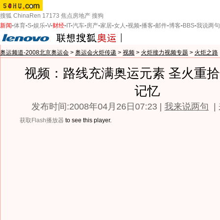
搜狐
ChinaRen
17173
焦点房地产
搜狗
新闻
-
体育
-
S
-
娱乐
-
V
-
财经
-
IT
-
汽车
-
房产
-
家居
-
女人
-
视频
-
播客
-
邮件
-
博客
-
BBS
-
我说两句
奥运频道-2008北京奥运会
>
奥运会火炬传递
>
视频
>
火炬接力视频专题
>
火炬之路
视频：路线充满奥运元素 圣火重
记忆
发布时间:2008年04月26日07:23 |
我来说两句
|
获取Flash播放器
to see this player.