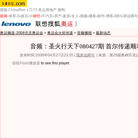
搜狐
ChinaRen
17173
焦点房地产
搜狗
新闻
-
体育
-
S
-
娱乐
-
V
-
财经
-
IT
-
汽车
-
房产
-
家居
-
女人
-
视频
-
播客
-
邮件
-
博客
-
BBS
-
我说两句
奥运频道-2008北京奥运会
>
奥运会火炬传递
>
音频播报
>
最新动态
音频：圣火行天下080427期 首尔传递
发布时间:2008年04月27日23:35 |
我来说两句
| 来源：第29届奥林匹
获取Flash播放器
to see this player.