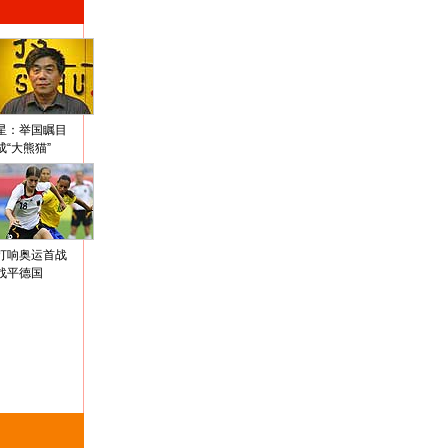
星：举国瞩目
成“大熊猫”
打响奥运首战
战平德国