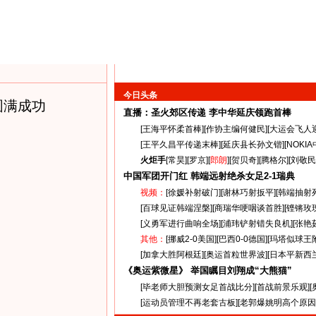
今日头条
圆满成功
直播：圣火郊区传递
李中华延庆领跑首棒
[
王海平怀柔首棒
][
作协主编何健民
][
大运会飞人
[
王平久昌平传递末棒
][
延庆县长孙文锴
][
NOKI
火炬手
[
常昊
][
罗京
][
郎朗
][
贺贝奇
][
腾格尔
][
刘敬民
中国军团开门红 韩端远射绝杀女足
2-1
瑞典
视频：
[
徐媛补射破门
][
谢林巧射扳平
][
韩端抽射
[
百球见证韩端涅槃
][
商瑞华哽咽谈首胜
][
铿锵玫
[
义勇军进行曲响全场
][
浦玮铲射错失良机
][
张艳
其他：
[
挪威2-0美国
][
巴西0-0德国
][
玛塔似球王
[
加拿大胜阿根廷
][
奥运首粒世界波
][
日本平新西
《奥运紫微星》 举国瞩目刘翔成“大熊猫”
[
毕老师大胆预测女足首战比分
][
首战前景乐观
][
[
运动员管理不再老套古板
][
老郭爆姚明高个原因