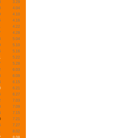
8
3.29
3
4.04
9
4.10
5
4.16
1
4.22
7
4.28
3
5.04
9
5.10
5
5.16
1
5.22
7
5.28
2
6.03
8
6.09
4
6.15
0
6.21
6
6.27
2
7.03
8
7.09
4
7.15
0
7.21
6
7.27
1
8.02
7
8.08