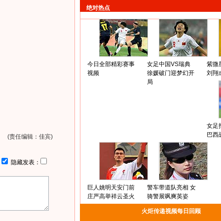
绝对热点
今日全部精彩赛事
女足中国VS瑞典
紫微
视频
徐媛破门迎梦幻开
刘翔
局
女足
巴西
(责任编辑：佳宾)
：
隐藏发表：
巨人姚明天安门前
警车带道队亮相 女
庄严高举祥云圣火
骑警展飒爽英姿
火炬传递视频每日回顾