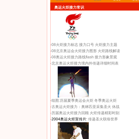
奥运火炬接力常识
·
08火炬接力标志
接力口号
火炬接力主题
·
08北京奥运会火炬接力图形
火炬路线解读
·
08奥运火炬接力路线flash
接力形象景观
·
北京奥运火炬接力境内外传递详细时间表
·
组图:历届夏季奥运会火炬
冬季奥运火炬
·
古奥运火炬接力：奥林匹亚采集圣火 休战
·
历届奥运火炬接力回顾
火炬传递精彩时刻
·2004奥运火炬宣传片:
传递圣火联络世界