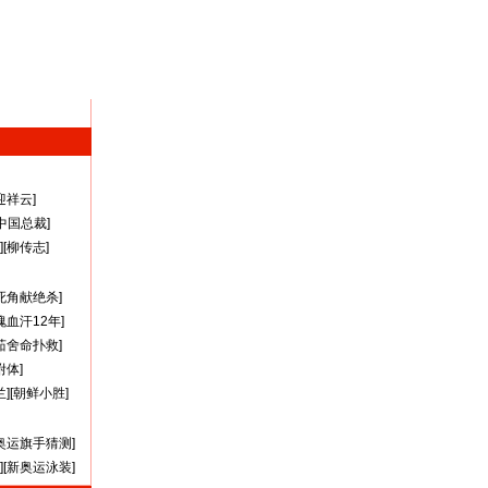
迎祥云
]
A中国总裁
]
][
柳传志
]
死角献绝杀
]
瑰血汗12年
]
茹舍命扑救
]
附体
]
兰
][
朝鲜小胜
]
奥运旗手猜测
]
][
新奥运泳装
]