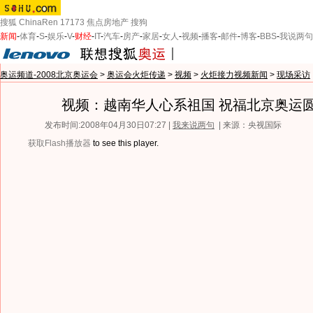
搜狐
ChinaRen
17173
焦点房地产
搜狗
新闻
-
体育
-
S
-
娱乐
-
V
-
财经
-
IT
-
汽车
-
房产
-
家居
-
女人
-
视频
-
播客
-
邮件
-
博客
-
BBS
-
我说两句
奥运频道-2008北京奥运会
>
奥运会火炬传递
>
视频
>
火炬接力视频新闻
>
现场采访
视频：越南华人心系祖国 祝福北京奥运
发布时间:2008年04月30日07:27 |
我来说两句
| 来源：央视国际
获取Flash播放器
to see this player.