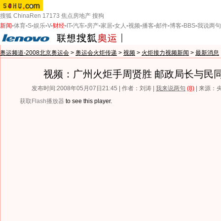
搜狐
ChinaRen
17173
焦点房地产
搜狗
新闻
-
体育
-
S
-
娱乐
-
V
-
财经
-
IT
-
汽车
-
房产
-
家居
-
女人
-
视频
-
播客
-
邮件
-
博客
-
BBS
-
我说两句
奥运频道-2008北京奥运会
>
奥运会火炬传递
>
视频
>
火炬接力视频新闻
>
最新消息
视频：广州火炬手周贤胜 邮政局长与民
发布时间:2008年05月07日21:45 | 作者：刘涛 |
我来说两句
(8)
| 来源：
获取Flash播放器
to see this player.