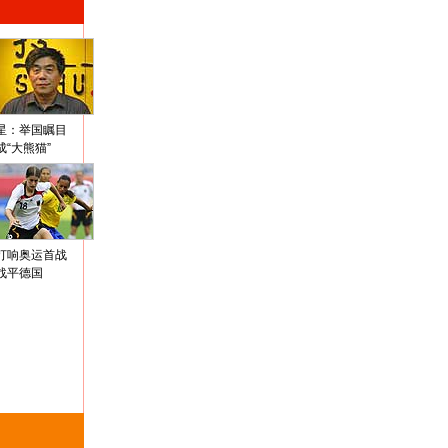
星：举国瞩目
成“大熊猫”
打响奥运首战
战平德国