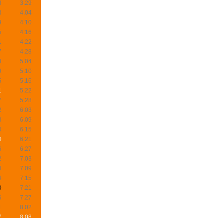
8
3.29
3
4.04
9
4.10
5
4.16
1
4.22
7
4.28
3
5.04
9
5.10
5
5.16
1
5.22
7
5.28
2
6.03
8
6.09
4
6.15
0
6.21
6
6.27
2
7.03
8
7.09
4
7.15
0
7.21
6
7.27
1
8.02
7
8.08