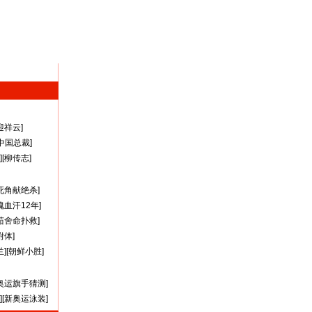
迎祥云
]
A中国总裁
]
][
柳传志
]
死角献绝杀
]
瑰血汗12年
]
茹舍命扑救
]
附体
]
兰
][
朝鲜小胜
]
奥运旗手猜测
]
][
新奥运泳装
]