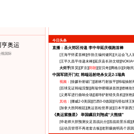
今日头条
同亨奥运
直播：圣火郊区传递
李中华延庆领跑首棒
央视国际
[
王海平怀柔首棒
][
作协主编何健民
][
大运会飞人
[
王平久昌平传递末棒
][
延庆县长孙文锴
][
NOKI
火炬手
[
常昊
][
罗京
][
郎朗
][
贺贝奇
][
腾格尔
][
刘敬民
中国军团开门红 韩端远射绝杀女足
2-1
瑞典
视频：
[
徐媛补射破门
][
谢林巧射扳平
][
韩端抽射
[
百球见证韩端涅槃
][
商瑞华哽咽谈首胜
][
铿锵玫
[
义勇军进行曲响全场
][
浦玮铲射错失良机
][
张艳
其他：
[
挪威2-0美国
][
巴西0-0德国
][
玛塔似球王
[
加拿大胜阿根廷
][
奥运首粒世界波
][
日本平新西
《奥运紫微星》 举国瞩目刘翔成“大熊猫”
[
毕老师大胆预测女足首战比分
][
首战前景乐观
][
[
运动员管理不再老套古板
][
老郭爆姚明高个原因