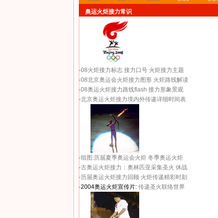
奥运火炬接力常识
·
08火炬接力标志
接力口号
火炬接力主题
·
08北京奥运会火炬接力图形
火炬路线解读
·
08奥运火炬接力路线flash
接力形象景观
·
北京奥运火炬接力境内外传递详细时间表
·
组图:历届夏季奥运会火炬
冬季奥运火炬
·
古奥运火炬接力：奥林匹亚采集圣火 休战
·
历届奥运火炬接力回顾
火炬传递精彩时刻
·2004奥运火炬宣传片:
传递圣火联络世界