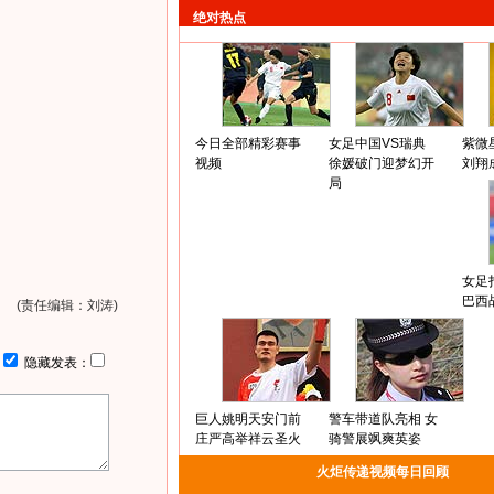
绝对热点
今日全部精彩赛事
女足中国VS瑞典
紫微
视频
徐媛破门迎梦幻开
刘翔
局
女足
巴西
(责任编辑：刘涛)
：
隐藏发表：
巨人姚明天安门前
警车带道队亮相 女
庄严高举祥云圣火
骑警展飒爽英姿
火炬传递视频每日回顾