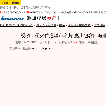
搜狐
ChinaRen
17173
焦点房地产
搜狗
新闻
-
体育
-
S
-
娱乐
-
V
-
财经
-
IT
-
汽车
-
房产
-
家居
-
女人
-
视频
-
播客
-
邮件
-
博客
-
BBS
-
我说两句
奥运频道-2008北京奥运会
>
奥运会火炬传递
>
视频
>
火炬接力视频专题
>
城市风情
视频：圣火传递城市名片 惠州包容四海
发布时间:2008年05月09日08:37 |
我来说两句
(4)
| 来源：央视国际
获取Flash播放器
to see this player.