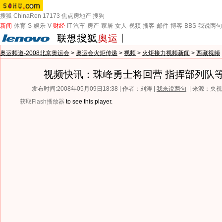
搜狐
ChinaRen
17173
焦点房地产
搜狗
新闻
-
体育
-
S
-
娱乐
-
V
-
财经
-
IT
-
汽车
-
房产
-
家居
-
女人
-
视频
-
播客
-
邮件
-
博客
-
BBS
-
我说两句
奥运频道-2008北京奥运会
>
奥运会火炬传递
>
视频
>
火炬接力视频新闻
>
西藏视频
视频快讯：珠峰勇士将回营 指挥部列队
发布时间:2008年05月09日18:38 | 作者：刘涛 |
我来说两句
| 来源：央
获取Flash播放器
to see this player.