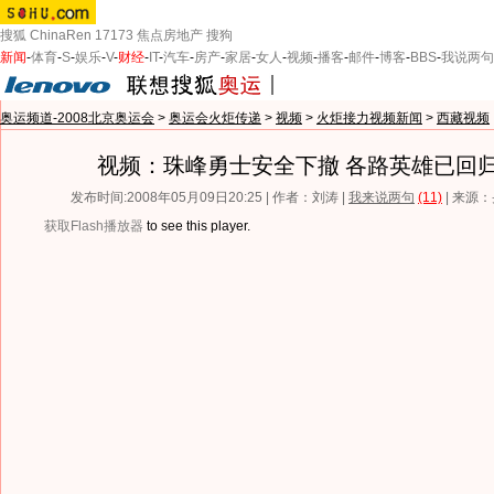
搜狐
ChinaRen
17173
焦点房地产
搜狗
新闻
-
体育
-
S
-
娱乐
-
V
-
财经
-
IT
-
汽车
-
房产
-
家居
-
女人
-
视频
-
播客
-
邮件
-
博客
-
BBS
-
我说两句
奥运频道-2008北京奥运会
>
奥运会火炬传递
>
视频
>
火炬接力视频新闻
>
西藏视频
视频：珠峰勇士安全下撤 各路英雄已回
发布时间:2008年05月09日20:25 | 作者：刘涛 |
我来说两句
(11)
| 来源
获取Flash播放器
to see this player.