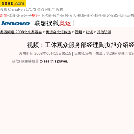
搜狐
ChinaRen
17173
焦点房地产
搜狗
新闻
-
体育
-
S
-
娱乐
-
V
-
财经
-
IT
-
汽车
-
房产
-
家居
-
女人
-
视频
-
播客
-
邮件
-
博客
-
BBS
-
我说两句
奥运频道-2008北京奥运会
>
奥运会火炬传递
>
视频
>
访谈
>
其他访谈
视频：工体观众服务部经理陶贞旭介绍
发布时间:2008年05月15日05:15 |
我来说两句
| 来源：第29届奥林匹
获取Flash播放器
to see this player.