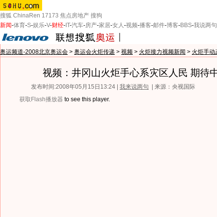
搜狐
ChinaRen
17173
焦点房地产
搜狗
新闻
-
体育
-
S
-
娱乐
-
V
-
财经
-
IT
-
汽车
-
房产
-
家居
-
女人
-
视频
-
播客
-
邮件
-
博客
-
BBS
-
我说两句
奥运频道-2008北京奥运会
>
奥运会火炬传递
>
视频
>
火炬接力视频新闻
>
火炬手动
视频：井冈山火炬手心系灾区人民 期待
发布时间:2008年05月15日13:24 |
我来说两句
| 来源：央视国际
获取Flash播放器
to see this player.