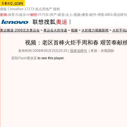
搜狐
ChinaRen
17173
焦点房地产
搜狗
新闻
-
体育
-
S
-
娱乐
-
V
-
财经
-
IT
-
汽车
-
房产
-
家居
-
女人
-
视频
-
播客
-
邮件
-
博客
-
BBS
-
我说两句
奥运频道-2008北京奥运会
>
奥运会火炬传递
>
视频
>
火炬接力视频新闻
>
火炬手动
视频：老区首棒火炬手周和春 艰苦奉献
发布时间:2008年05月15日20:25 |
我来说两句
| 来源：央视国际
获取Flash播放器
to see this player.