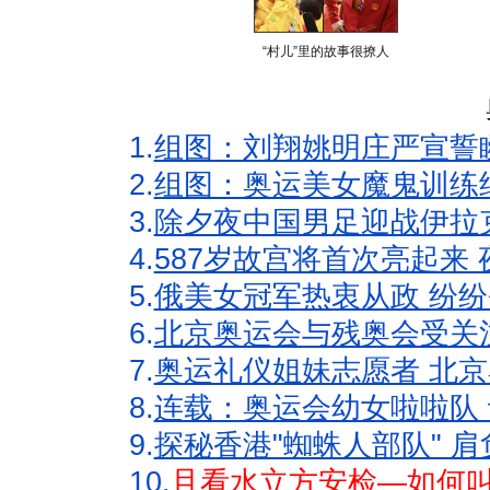
“村儿”里的故事很撩人
1.
组图：刘翔姚明庄严宣誓
2.
组图：奥运美女魔鬼训练
3.
除夕夜中国男足迎战伊拉
4.
587岁故宫将首次亮起来
5.
俄美女冠军热衷从政 纷纷
6.
北京奥运会与残奥会受关
7.
奥运礼仪姐妹志愿者 北京
8.
连载：奥运会幼女啦啦队 
9.
探秘香港"蜘蛛人部队" 肩
10.
且看水立方安检—如何叫