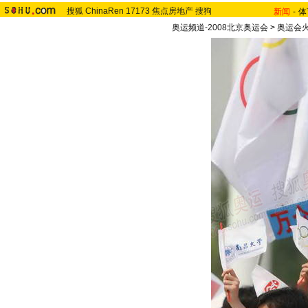
搜狐
ChinaRen
17173
焦点房地产
搜狗
新闻
-
体
奥运频道-2008北京奥运会
>
奥运会