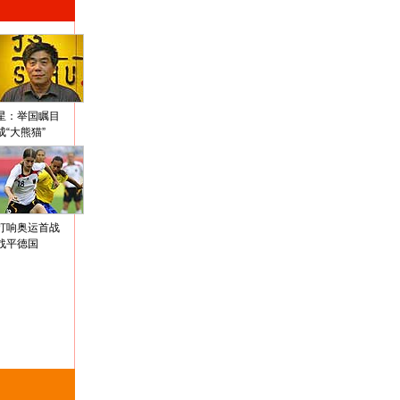
星：举国瞩目
成“大熊猫”
打响奥运首战
战平德国