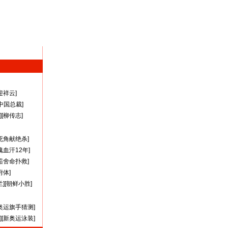
迎祥云
]
A中国总裁
]
][
柳传志
]
死角献绝杀
]
瑰血汗12年
]
茹舍命扑救
]
附体
]
兰
][
朝鲜小胜
]
奥运旗手猜测
]
][
新奥运泳装
]