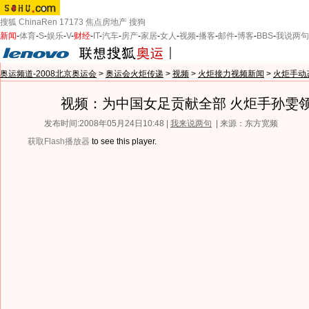
搜狐
ChinaRen
17173
焦点房地产
搜狗
新闻
-
体育
-
S
-
娱乐
-
V
-
财经
-
IT
-
汽车
-
房产
-
家居
-
女人
-
视频
-
播客
-
邮件
-
博客
-
BBS
-
我说两句
奥运频道-2008北京奥运会
>
奥运会火炬传递
>
视频
>
火炬接力视频新闻
>
火炬手动
视频：为中国女足贡献全部 火炬手孙雯
发布时间:2008年05月24日10:48 |
我来说两句
| 来源：东方宽频
获取Flash播放器
to see this player.