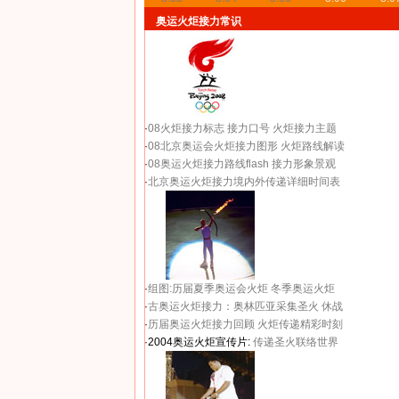
奥运火炬接力常识
·
08火炬接力标志
接力口号
火炬接力主题
·
08北京奥运会火炬接力图形
火炬路线解读
·
08奥运火炬接力路线flash
接力形象景观
·
北京奥运火炬接力境内外传递详细时间表
·
组图:历届夏季奥运会火炬
冬季奥运火炬
·
古奥运火炬接力：奥林匹亚采集圣火 休战
·
历届奥运火炬接力回顾
火炬传递精彩时刻
·2004奥运火炬宣传片:
传递圣火联络世界