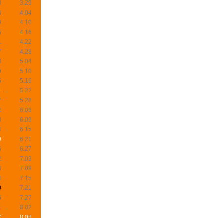
8
3.29
3
4.04
9
4.10
5
4.16
1
4.22
7
4.28
3
5.04
9
5.10
5
5.16
1
5.22
7
5.28
2
6.03
8
6.09
4
6.15
0
6.21
6
6.27
2
7.03
8
7.09
4
7.15
0
7.21
6
7.27
1
8.02
7
8.08