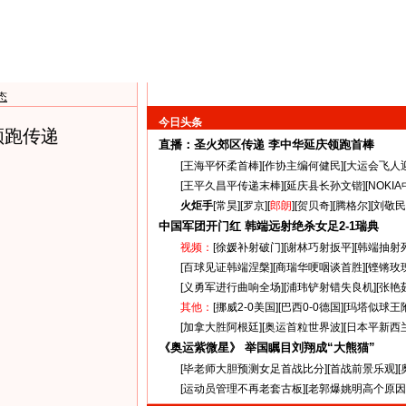
态
今日头条
领跑传递
直播：圣火郊区传递
李中华延庆领跑首棒
[
王海平怀柔首棒
][
作协主编何健民
][
大运会飞人
[
王平久昌平传递末棒
][
延庆县长孙文锴
][
NOKI
火炬手
[
常昊
][
罗京
][
郎朗
][
贺贝奇
][
腾格尔
][
刘敬民
中国军团开门红 韩端远射绝杀女足
2-1
瑞典
视频：
[
徐媛补射破门
][
谢林巧射扳平
][
韩端抽射
[
百球见证韩端涅槃
][
商瑞华哽咽谈首胜
][
铿锵玫
[
义勇军进行曲响全场
][
浦玮铲射错失良机
][
张艳
其他：
[
挪威2-0美国
][
巴西0-0德国
][
玛塔似球王
[
加拿大胜阿根廷
][
奥运首粒世界波
][
日本平新西
《奥运紫微星》 举国瞩目刘翔成“大熊猫”
[
毕老师大胆预测女足首战比分
][
首战前景乐观
][
[
运动员管理不再老套古板
][
老郭爆姚明高个原因