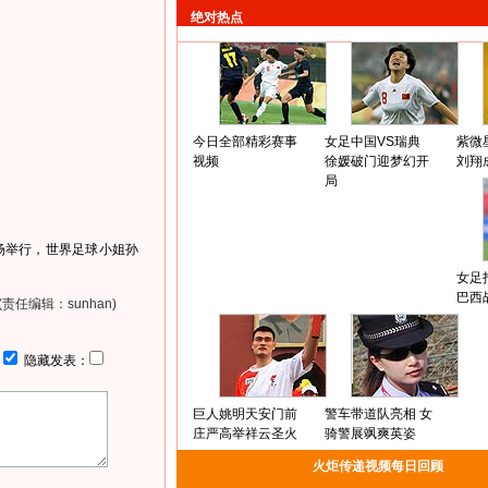
绝对热点
今日全部精彩赛事
女足中国VS瑞典
紫微
视频
徐媛破门迎梦幻开
刘翔
局
场举行，世界足球小姐孙
女足
巴西
(责任编辑：sunhan)
：
隐藏发表：
巨人姚明天安门前
警车带道队亮相 女
庄严高举祥云圣火
骑警展飒爽英姿
火炬传递视频每日回顾