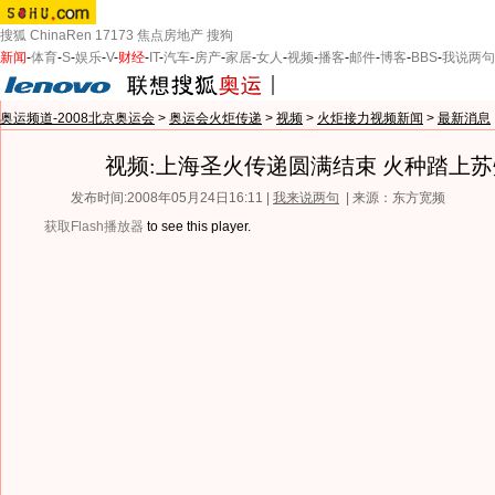
搜狐
ChinaRen
17173
焦点房地产
搜狗
新闻
-
体育
-
S
-
娱乐
-
V
-
财经
-
IT
-
汽车
-
房产
-
家居
-
女人
-
视频
-
播客
-
邮件
-
博客
-
BBS
-
我说两句
奥运频道-2008北京奥运会
>
奥运会火炬传递
>
视频
>
火炬接力视频新闻
>
最新消息
视频:上海圣火传递圆满结束 火种踏上
发布时间:2008年05月24日16:11 |
我来说两句
| 来源：东方宽频
获取Flash播放器
to see this player.