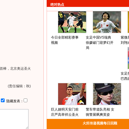
绝对热点
今日全部精彩赛事
女足中国VS瑞典
紫微
视频
徐媛破门迎梦幻开
刘翔
局
首棒，北京奥运圣火
女足
巴西
(责任编辑：秋)
：
隐藏发表：
巨人姚明天安门前
警车带道队亮相 女
庄严高举祥云圣火
骑警展飒爽英姿
火炬传递视频每日回顾