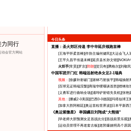
今日头条
接力同行
直播：圣火郊区传递
李中华延庆领跑首棒
克运动会官方网站
[
王海平怀柔首棒
][
作协主编何健民
][
大运会飞人
[
王平久昌平传递末棒
][
延庆县长孙文锴
][
NOKI
火炬手
[
常昊
][
罗京
][
郎朗
][
贺贝奇
][
腾格尔
][
刘敬民
中国军团开门红 韩端远射绝杀女足
2-1
瑞典
视频：
[
徐媛补射破门
][
谢林巧射扳平
][
韩端抽射
[
百球见证韩端涅槃
][
商瑞华哽咽谈首胜
][
铿锵玫
[
义勇军进行曲响全场
][
浦玮铲射错失良机
][
张艳
其他：
[
挪威2-0美国
][
巴西0-0德国
][
玛塔似球王
[
加拿大胜阿根廷
][
奥运首粒世界波
][
日本平新西
《奥运紫微星》 举国瞩目刘翔成“大熊猫”
[
毕老师大胆预测女足首战比分
][
首战前景乐观
][
[
运动员管理不再老套古板
][
老郭爆姚明高个原因