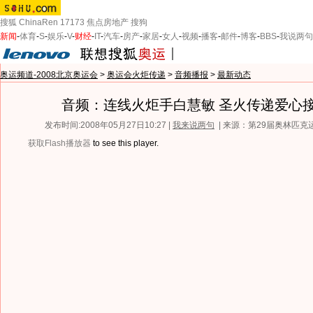
搜狐
ChinaRen
17173
焦点房地产
搜狗
新闻
-
体育
-
S
-
娱乐
-
V
-
财经
-
IT
-
汽车
-
房产
-
家居
-
女人
-
视频
-
播客
-
邮件
-
博客
-
BBS
-
我说两句
奥运频道-2008北京奥运会
>
奥运会火炬传递
>
音频播报
>
最新动态
音频：连线火炬手白慧敏 圣火传递爱心
发布时间:2008年05月27日10:27 |
我来说两句
| 来源：第29届奥林匹
获取Flash播放器
to see this player.