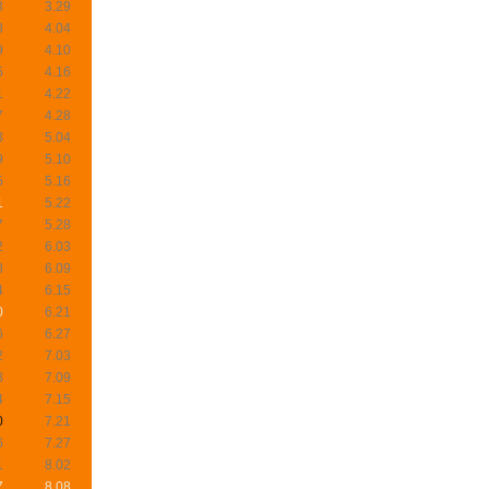
8
3.29
3
4.04
9
4.10
5
4.16
1
4.22
7
4.28
3
5.04
9
5.10
5
5.16
1
5.22
7
5.28
2
6.03
8
6.09
4
6.15
0
6.21
6
6.27
2
7.03
8
7.09
4
7.15
0
7.21
6
7.27
1
8.02
7
8.08