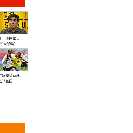
星：举国瞩目
成“大熊猫”
打响奥运首战
战平德国