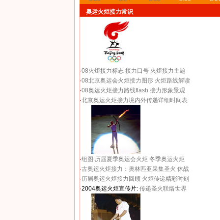
奥运火炬接力常识
·
08火炬接力标志
接力口号
火炬接力主题
·
08北京奥运会火炬接力图形
火炬路线解读
·
08奥运火炬接力路线flash
接力形象景观
·
北京奥运火炬接力境内外传递详细时间表
·
组图:历届夏季奥运会火炬
冬季奥运火炬
·
古奥运火炬接力：奥林匹亚采集圣火 休战
·
历届奥运火炬接力回顾
火炬传递精彩时刻
·2004奥运火炬宣传片:
传递圣火联络世界