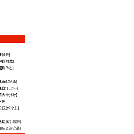
迎祥云
]
A中国总裁
]
][
柳传志
]
死角献绝杀
]
瑰血汗12年
]
茹舍命扑救
]
附体
]
兰
][
朝鲜小胜
]
奥运旗手猜测
]
][
新奥运泳装
]