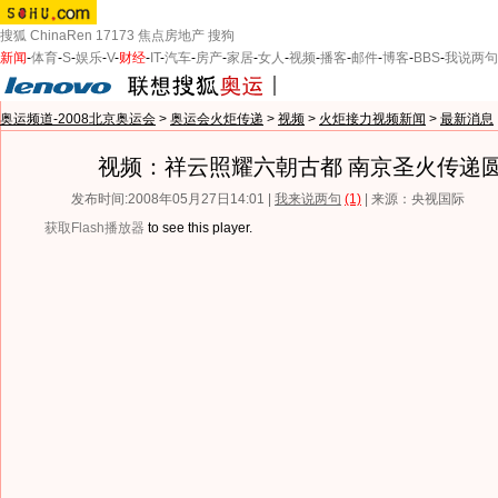
搜狐
ChinaRen
17173
焦点房地产
搜狗
新闻
-
体育
-
S
-
娱乐
-
V
-
财经
-
IT
-
汽车
-
房产
-
家居
-
女人
-
视频
-
播客
-
邮件
-
博客
-
BBS
-
我说两句
奥运频道-2008北京奥运会
>
奥运会火炬传递
>
视频
>
火炬接力视频新闻
>
最新消息
视频：祥云照耀六朝古都 南京圣火传递
发布时间:2008年05月27日14:01 |
我来说两句
(1)
| 来源：央视国际
获取Flash播放器
to see this player.