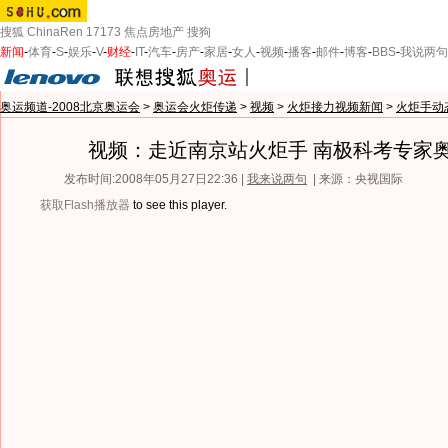
搜狐
ChinaRen
17173
焦点房地产
搜狗
新闻
-
体育
-
S
-
娱乐
-
V
-
财经
-
IT
-
汽车
-
房产
-
家居
-
女人
-
视频
-
播客
-
邮件
-
博客
-
BBS
-
我说两句
奥运频道-2008北京奥运会
>
奥运会火炬传递
>
视频
>
火炬接力视频新闻
>
火炬手动
视频：走近南京站火炬手 南极科考专家
发布时间:2008年05月27日22:36 |
我来说两句
| 来源：央视国际
获取Flash播放器
to see this player.