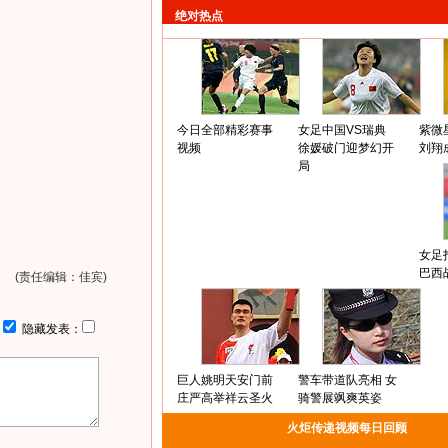
绝对热点
今日全部精彩赛事
女足中国VS瑞典
紫微
视频
徐媛破门迎梦幻开
刘翔
局
女足
巴西
(责任编辑：佳宾)
：
隐藏发表：
巨人姚明天安门前
警车带道队亮相 女
庄严高举祥云圣火
骑警展飒爽英姿
火炬传递视频每日回顾