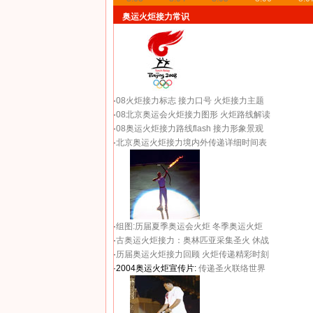
奥运火炬接力常识
·
08火炬接力标志
接力口号
火炬接力主题
·
08北京奥运会火炬接力图形
火炬路线解读
·
08奥运火炬接力路线flash
接力形象景观
·
北京奥运火炬接力境内外传递详细时间表
·
组图:历届夏季奥运会火炬
冬季奥运火炬
·
古奥运火炬接力：奥林匹亚采集圣火 休战
·
历届奥运火炬接力回顾
火炬传递精彩时刻
·2004奥运火炬宣传片:
传递圣火联络世界