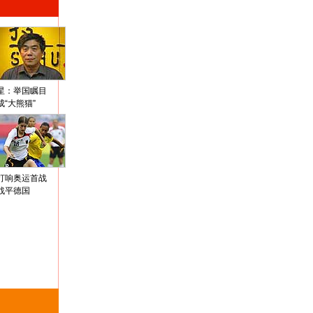
星：举国瞩目
成“大熊猫”
打响奥运首战
战平德国