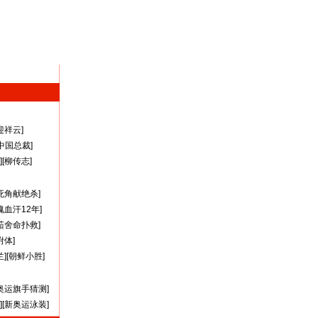
迎祥云
]
A中国总裁
]
][
柳传志
]
死角献绝杀
]
瑰血汗12年
]
茹舍命扑救
]
附体
]
兰
][
朝鲜小胜
]
奥运旗手猜测
]
][
新奥运泳装
]