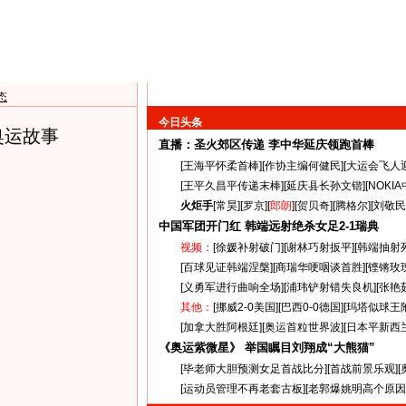
态
今日头条
奥运故事
直播：圣火郊区传递
李中华延庆领跑首棒
[
王海平怀柔首棒
][
作协主编何健民
][
大运会飞人
[
王平久昌平传递末棒
][
延庆县长孙文锴
][
NOKI
火炬手
[
常昊
][
罗京
][
郎朗
][
贺贝奇
][
腾格尔
][
刘敬民
中国军团开门红 韩端远射绝杀女足
2-1
瑞典
视频：
[
徐媛补射破门
][
谢林巧射扳平
][
韩端抽射
[
百球见证韩端涅槃
][
商瑞华哽咽谈首胜
][
铿锵玫
[
义勇军进行曲响全场
][
浦玮铲射错失良机
][
张艳
其他：
[
挪威2-0美国
][
巴西0-0德国
][
玛塔似球王
[
加拿大胜阿根廷
][
奥运首粒世界波
][
日本平新西
《奥运紫微星》 举国瞩目刘翔成“大熊猫”
[
毕老师大胆预测女足首战比分
][
首战前景乐观
][
[
运动员管理不再老套古板
][
老郭爆姚明高个原因