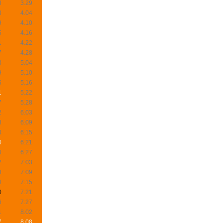
8
3.29
3
4.04
9
4.10
5
4.16
1
4.22
7
4.28
3
5.04
9
5.10
5
5.16
1
5.22
7
5.28
2
6.03
8
6.09
4
6.15
0
6.21
6
6.27
2
7.03
8
7.09
4
7.15
0
7.21
6
7.27
1
8.02
7
8.08