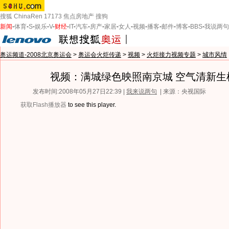
搜狐
ChinaRen
17173
焦点房地产
搜狗
新闻
-
体育
-
S
-
娱乐
-
V
-
财经
-
IT
-
汽车
-
房产
-
家居
-
女人
-
视频
-
播客
-
邮件
-
博客
-
BBS
-
我说两句
奥运频道-2008北京奥运会
>
奥运会火炬传递
>
视频
>
火炬接力视频专题
>
城市风情
视频：满城绿色映照南京城 空气清新生
发布时间:2008年05月27日22:39 |
我来说两句
| 来源：央视国际
获取Flash播放器
to see this player.