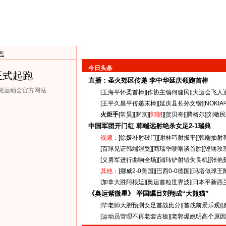
态
今日头条
正式起跑
直播：圣火郊区传递
李中华延庆领跑首棒
匹克运动会官方网站
[
王海平怀柔首棒
][
作协主编何健民
][
大运会飞人
[
王平久昌平传递末棒
][
延庆县长孙文锴
][
NOKI
火炬手
[
常昊
][
罗京
][
郎朗
][
贺贝奇
][
腾格尔
][
刘敬民
中国军团开门红 韩端远射绝杀女足
2-1
瑞典
视频：
[
徐媛补射破门
][
谢林巧射扳平
][
韩端抽射
[
百球见证韩端涅槃
][
商瑞华哽咽谈首胜
][
铿锵玫
[
义勇军进行曲响全场
][
浦玮铲射错失良机
][
张艳
其他：
[
挪威2-0美国
][
巴西0-0德国
][
玛塔似球王
[
加拿大胜阿根廷
][
奥运首粒世界波
][
日本平新西
《奥运紫微星》 举国瞩目刘翔成“大熊猫”
[
毕老师大胆预测女足首战比分
][
首战前景乐观
][
[
运动员管理不再老套古板
][
老郭爆姚明高个原因