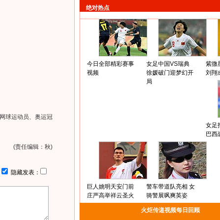
绝对热点
今日全部精彩赛事
女足中国VS瑞典
紫微
视频
徐媛破门迎梦幻开
刘翔
局
网球运动员、奥运冠
女足
巴西
(责任编辑：秋)
：
隐藏发表：
巨人姚明天安门前
警车带道队亮相 女
庄严高举祥云圣火
骑警展飒爽英姿
火炬传递视频每日回顾