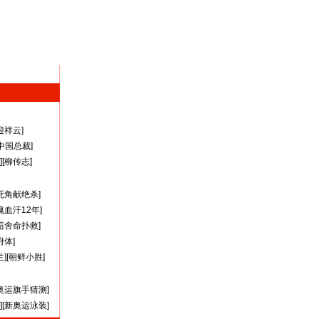
迎祥云
]
A中国总裁
]
][
柳传志
]
死角献绝杀
]
瑰血汗12年
]
茹舍命扑救
]
附体
]
兰
][
朝鲜小胜
]
奥运旗手猜测
]
][
新奥运泳装
]