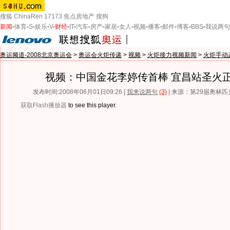
搜狐
ChinaRen
17173
焦点房地产
搜狗
新闻
-
体育
-
S
-
娱乐
-
V
-
财经
-
IT
-
汽车
-
房产
-
家居
-
女人
-
视频
-
播客
-
邮件
-
博客
-
BBS
-
我说两句
奥运频道-2008北京奥运会
>
奥运会火炬传递
>
视频
>
火炬接力视频新闻
>
火炬手动
视频：中国金花李婷传首棒 宜昌站圣火
发布时间:2008年06月01日09:26 |
我来说两句
(3)
| 来源：第29届奥林
获取Flash播放器
to see this player.