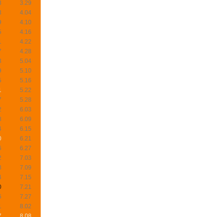
8
3.29
3
4.04
9
4.10
5
4.16
1
4.22
7
4.28
3
5.04
9
5.10
5
5.16
1
5.22
7
5.28
2
6.03
8
6.09
4
6.15
0
6.21
6
6.27
2
7.03
8
7.09
4
7.15
0
7.21
6
7.27
1
8.02
7
8.08