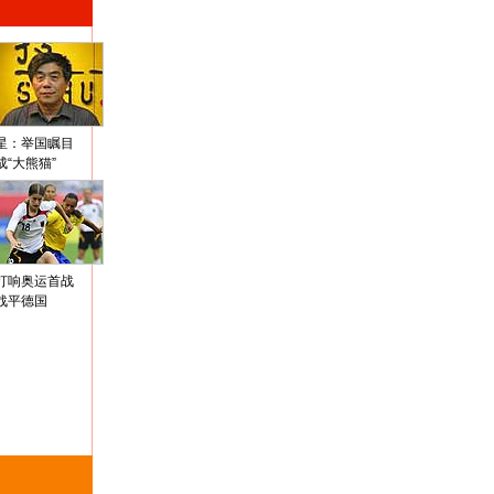
星：举国瞩目
成“大熊猫”
打响奥运首战
战平德国