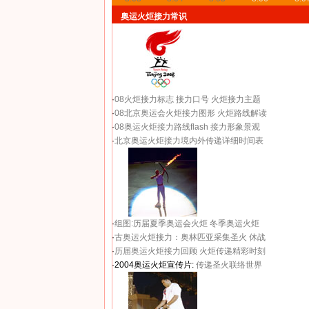
奥运火炬接力常识
·
08火炬接力标志
接力口号
火炬接力主题
·
08北京奥运会火炬接力图形
火炬路线解读
·
08奥运火炬接力路线flash
接力形象景观
·
北京奥运火炬接力境内外传递详细时间表
·
组图:历届夏季奥运会火炬
冬季奥运火炬
·
古奥运火炬接力：奥林匹亚采集圣火 休战
·
历届奥运火炬接力回顾
火炬传递精彩时刻
·2004奥运火炬宣传片:
传递圣火联络世界