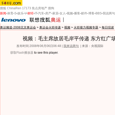
搜狐
ChinaRen
17173
焦点房地产
搜狗
新闻
-
体育
-
S
-
娱乐
-
V
-
财经
-
IT
-
汽车
-
房产
-
家居
-
女人
-
视频
-
播客
-
邮件
-
博客
-
BBS
-
我说两句
奥运频道-2008北京奥运会
>
奥运会火炬传递
>
视频
>
火炬接力视频专题
>
每日综述
视频：毛主席故居毛岸平传递 东方红广
发布时间:2008年06月06日06:48 |
我来说两句
| 来源：央视国际
获取Flash播放器
to see this player.