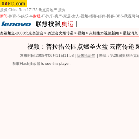
搜狐
ChinaRen
17173
焦点房地产
搜狗
新闻
-
体育
-
S
-
娱乐
-
V
-
财经
-
IT
-
汽车
-
房产
-
家居
-
女人
-
视频
-
播客
-
邮件
-
博客
-
BBS
-
我说两句
奥运频道-2008北京奥运会
>
奥运会火炬传递
>
视频
>
火炬接力视频新闻
>
最新消息
视频：普拉措公园点燃圣火盆 云南传递
发布时间:2008年06月11日11:58 |
我来说两句
| 来源：第29届奥林匹
获取Flash播放器
to see this player.