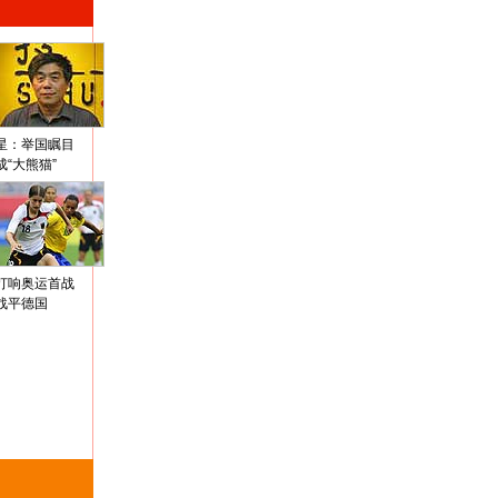
星：举国瞩目
成“大熊猫”
打响奥运首战
战平德国