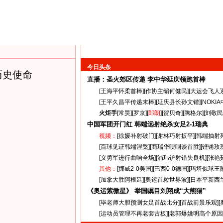
今日头条
历史使命
直播：圣火郊区传递
李中华延庆领跑首棒
[
王海平怀柔首棒
][
作协主编何健民
][
大运会飞人
[
王平久昌平传递末棒
][
延庆县长孙文锴
][
NOKI
火炬手
[
常昊
][
罗京
][
郎朗
][
贺贝奇
][
腾格尔
][
刘敬民
中国军团开门红 韩端远射绝杀女足
2-1
瑞典
视频：
[
徐媛补射破门
][
谢林巧射扳平
][
韩端抽射
[
百球见证韩端涅槃
][
商瑞华哽咽谈首胜
][
铿锵玫
[
义勇军进行曲响全场
][
浦玮铲射错失良机
][
张艳
其他：
[
挪威2-0美国
][
巴西0-0德国
][
玛塔似球王
[
加拿大胜阿根廷
][
奥运首粒世界波
][
日本平新西
《奥运紫微星》 举国瞩目刘翔成“大熊猫”
[
毕老师大胆预测女足首战比分
][
首战前景乐观
][
[
运动员管理不再老套古板
][
老郭爆姚明高个原因