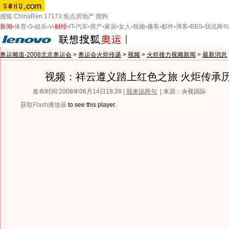
搜狐
ChinaRen
17173
焦点房地产
搜狗
新闻
-
体育
-
S
-
娱乐
-
V
-
财经
-
IT
-
汽车
-
房产
-
家居
-
女人
-
视频
-
播客
-
邮件
-
博客
-
BBS
-
我说两句
奥运频道-2008北京奥运会
>
奥运会火炬传递
>
视频
>
火炬接力视频新闻
>
最新消息
视频：祥云遵义踏上红色之旅 火炬传承
发布时间:2008年06月14日18:28 |
我来说两句
| 来源：央视国际
获取Flash播放器
to see this player.