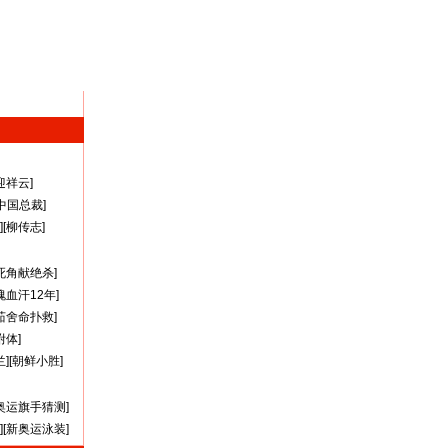
迎祥云
]
A中国总裁
]
][
柳传志
]
死角献绝杀
]
瑰血汗12年
]
茹舍命扑救
]
附体
]
兰
][
朝鲜小胜
]
奥运旗手猜测
]
][
新奥运泳装
]