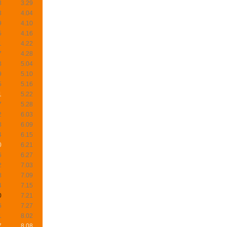
8
3.29
3
4.04
9
4.10
5
4.16
1
4.22
7
4.28
3
5.04
9
5.10
5
5.16
1
5.22
7
5.28
2
6.03
8
6.09
4
6.15
0
6.21
6
6.27
2
7.03
8
7.09
4
7.15
0
7.21
6
7.27
1
8.02
7
8.08