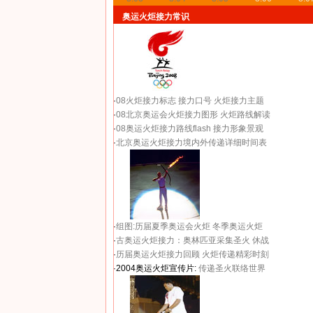
奥运火炬接力常识
·
08火炬接力标志
接力口号
火炬接力主题
·
08北京奥运会火炬接力图形
火炬路线解读
·
08奥运火炬接力路线flash
接力形象景观
·
北京奥运火炬接力境内外传递详细时间表
·
组图:历届夏季奥运会火炬
冬季奥运火炬
·
古奥运火炬接力：奥林匹亚采集圣火 休战
·
历届奥运火炬接力回顾
火炬传递精彩时刻
·2004奥运火炬宣传片:
传递圣火联络世界