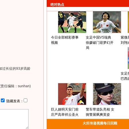
绝对热点
今日全部精彩赛事
女足中国VS瑞典
紫微
视频
徐媛破门迎梦幻开
刘翔
局
加过长征的93岁高龄
女足
巴西
(责任编辑：sunhan)
：
隐藏发表：
巨人姚明天安门前
警车带道队亮相 女
庄严高举祥云圣火
骑警展飒爽英姿
火炬传递视频每日回顾