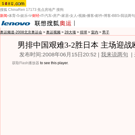
搜狐
ChinaRen
17173
焦点房地产
搜狗
新闻
-
体育
-
S
-
娱乐
-
V
-
财经
-
IT
-
汽车
-
房产
-
家居
-
女人
-
视频
-
播客
-
邮件
-
博客
-
BBS
-
我说两句
奥运频道-2008北京奥运会
>
奥运视频
>
28大项
>
排球
>
室内
>
男子
男排中国艰难3-2胜日本 主场迎
发布时间:2008年06月15日20:52 |
我来说两句
|
获取Flash播放器
to see this player.