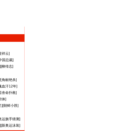
迎祥云
]
A中国总裁
]
][
柳传志
]
死角献绝杀
]
瑰血汗12年
]
茹舍命扑救
]
附体
]
兰
][
朝鲜小胜
]
奥运旗手猜测
]
][
新奥运泳装
]