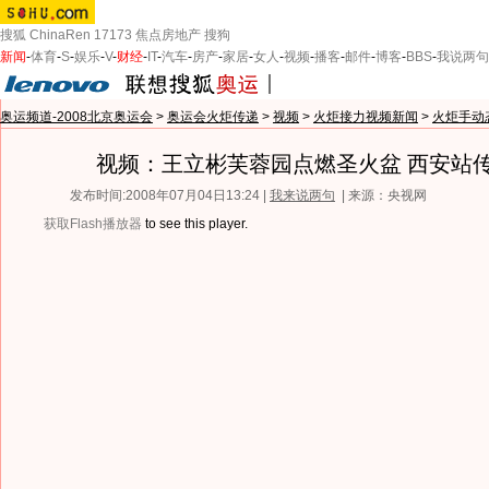
搜狐
ChinaRen
17173
焦点房地产
搜狗
新闻
-
体育
-
S
-
娱乐
-
V
-
财经
-
IT
-
汽车
-
房产
-
家居
-
女人
-
视频
-
播客
-
邮件
-
博客
-
BBS
-
我说两句
奥运频道-2008北京奥运会
>
奥运会火炬传递
>
视频
>
火炬接力视频新闻
>
火炬手动
视频：王立彬芙蓉园点燃圣火盆 西安站
发布时间:2008年07月04日13:24 |
我来说两句
| 来源：央视网
获取Flash播放器
to see this player.