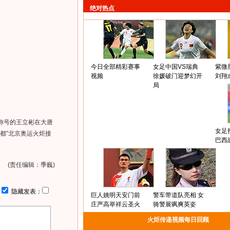
绝对热点
今日全部精彩赛事
女足中国VS瑞典
紫微
视频
徐媛破门迎梦幻开
刘翔
局
”称号的王立彬在大唐
女足
都”北京奥运火炬接
巴西
(责任编辑：季巍)
：
隐藏发表：
巨人姚明天安门前
警车带道队亮相 女
庄严高举祥云圣火
骑警展飒爽英姿
火炬传递视频每日回顾