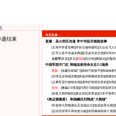
态
今日头条
传递结束
直播：圣火郊区传递
李中华延庆领跑首棒
[
王海平怀柔首棒
][
作协主编何健民
][
大运会飞人
[
王平久昌平传递末棒
][
延庆县长孙文锴
][
NOKI
火炬手
[
常昊
][
罗京
][
郎朗
][
贺贝奇
][
腾格尔
][
刘敬民
中国军团开门红 韩端远射绝杀女足
2-1
瑞典
视频：
[
徐媛补射破门
][
谢林巧射扳平
][
韩端抽射
[
百球见证韩端涅槃
][
商瑞华哽咽谈首胜
][
铿锵玫
[
义勇军进行曲响全场
][
浦玮铲射错失良机
][
张艳
其他：
[
挪威2-0美国
][
巴西0-0德国
][
玛塔似球王
[
加拿大胜阿根廷
][
奥运首粒世界波
][
日本平新西
《奥运紫微星》 举国瞩目刘翔成“大熊猫”
[
毕老师大胆预测女足首战比分
][
首战前景乐观
][
[
运动员管理不再老套古板
][
老郭爆姚明高个原因