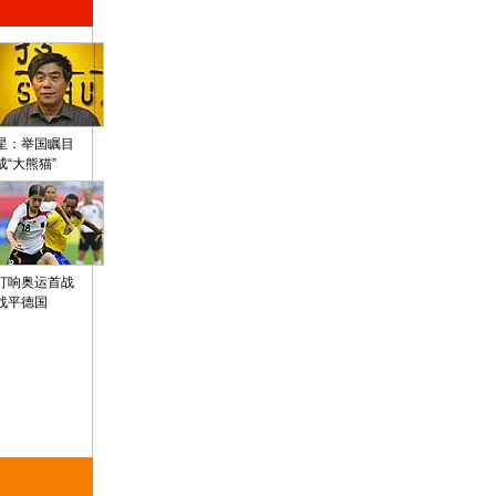
星：举国瞩目
成“大熊猫”
打响奥运首战
战平德国