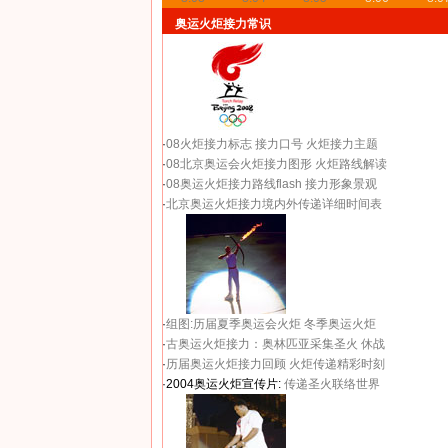
奥运火炬接力常识
·
08火炬接力标志
接力口号
火炬接力主题
·
08北京奥运会火炬接力图形
火炬路线解读
·
08奥运火炬接力路线flash
接力形象景观
·
北京奥运火炬接力境内外传递详细时间表
·
组图:历届夏季奥运会火炬
冬季奥运火炬
·
古奥运火炬接力：奥林匹亚采集圣火 休战
·
历届奥运火炬接力回顾
火炬传递精彩时刻
·2004奥运火炬宣传片:
传递圣火联络世界