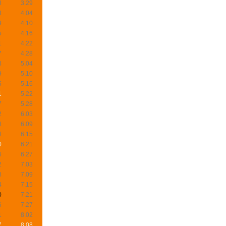
8
3.29
3
4.04
9
4.10
5
4.16
1
4.22
7
4.28
3
5.04
9
5.10
5
5.16
1
5.22
7
5.28
2
6.03
8
6.09
4
6.15
0
6.21
6
6.27
2
7.03
8
7.09
4
7.15
0
7.21
6
7.27
1
8.02
7
8.08