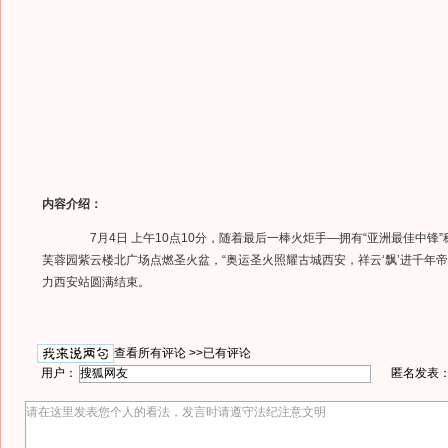
内容介绍：
7月4日 上午10点10分，随着最后一棒火炬手—拥有“亚洲最佳中锋
芙蓉园紫云楼北广场点燃圣火盆，“奥运圣火照耀古城西安，祥云‘飘’进千年帝
力西安站圆满结束。
查看所有评论 >>
已有评论
用户：
匿名发表