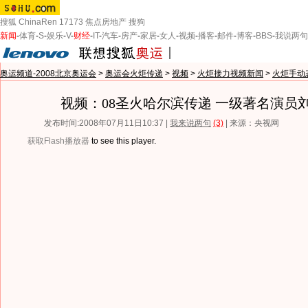
搜狐
ChinaRen
17173
焦点房地产
搜狗
新闻
-
体育
-
S
-
娱乐
-
V
-
财经
-
IT
-
汽车
-
房产
-
家居
-
女人
-
视频
-
播客
-
邮件
-
博客
-
BBS
-
我说两句
奥运频道-2008北京奥运会
>
奥运会火炬传递
>
视频
>
火炬接力视频新闻
>
火炬手动
视频：08圣火哈尔滨传递 一级著名演员
发布时间:2008年07月11日10:37 |
我来说两句
(3)
| 来源：央视网
获取Flash播放器
to see this player.