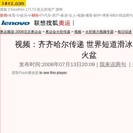
搜狐
ChinaRen
17173
焦点房地产
搜狗
新闻
-
体育
-
S
-
娱乐
-
V
-
财经
-
IT
-
汽车
-
房产
-
家居
-
女人
-
视频
-
播客
-
邮件
-
博客
-
BBS
-
我说两句
奥运频道-2008北京奥运会
>
奥运会火炬传递
>
视频
>
火炬接力视频专题
>
每日综述
视频：齐齐哈尔传递 世界短道滑
火盆
发布时间:2008年07月13日20:09 |
我来说两句
|
获取Flash播放器
to see this player.