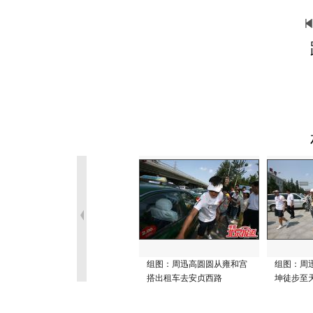
组图：周迅高圆圆从雍和宫
组图：周
搭出租车去安贞西路
坤徒步至