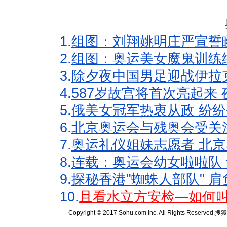
1.
组图：刘翔姚明庄严宣誓
2.
组图：奥运美女魔鬼训练
3.
除夕夜中国男足迎战伊拉
4.
587岁故宫将首次亮起来
5.
俄美女冠军热衷从政 纷纷
6.
北京奥运会与残奥会受关
7.
奥运礼仪姐妹志愿者 北京
8.
连载：奥运会幼女啦啦队 
9.
探秘香港"蜘蛛人部队" 肩
10.
且看水立方安检—如何叫
Copyright © 2017 Sohu.com Inc. All Rights Reserved