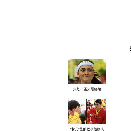
策划：圣火耀笑脸
“村儿”里的故事很撩人