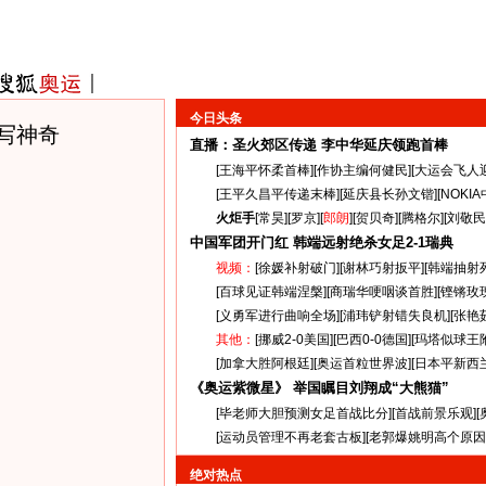
今日头条
写神奇
直播：圣火郊区传递
李中华延庆领跑首棒
[
王海平怀柔首棒
][
作协主编何健民
][
大运会飞人
[
王平久昌平传递末棒
][
延庆县长孙文锴
][
NOKI
火炬手
[
常昊
][
罗京
][
郎朗
][
贺贝奇
][
腾格尔
][
刘敬民
中国军团开门红 韩端远射绝杀女足
2-1
瑞典
视频：
[
徐媛补射破门
][
谢林巧射扳平
][
韩端抽射
[
百球见证韩端涅槃
][
商瑞华哽咽谈首胜
][
铿锵玫
[
义勇军进行曲响全场
][
浦玮铲射错失良机
][
张艳
其他：
[
挪威2-0美国
][
巴西0-0德国
][
玛塔似球王
[
加拿大胜阿根廷
][
奥运首粒世界波
][
日本平新西
《奥运紫微星》 举国瞩目刘翔成“大熊猫”
[
毕老师大胆预测女足首战比分
][
首战前景乐观
][
[
运动员管理不再老套古板
][
老郭爆姚明高个原因
绝对热点