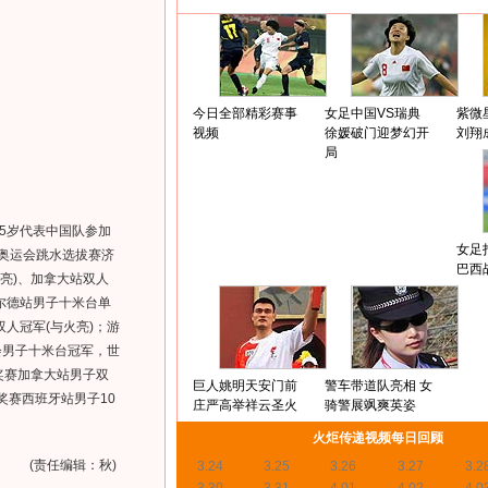
今日全部精彩赛事
女足中国VS瑞典
紫微
视频
徐媛破门迎梦幻开
刘翔
局
5岁代表中国队参加
女足
年奥运会跳水选拔赛济
巴西
火亮)、加拿大站双人
菲尔德站男子十米台单
双人冠军(与火亮)；游
会男子十米台冠军，世
奖赛加拿大站男子双
巨人姚明天安门前
警车带道队亮相 女
奖赛西班牙站男子10
庄严高举祥云圣火
骑警展飒爽英姿
火炬传递视频每日回顾
(责任编辑：秋)
3.24
3.25
3.26
3.27
3.2