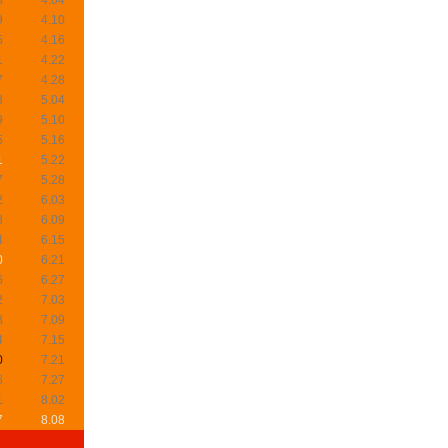
3
4.04
9
4.10
5
4.16
1
4.22
7
4.28
3
5.04
9
5.10
5
5.16
1
5.22
7
5.28
2
6.03
8
6.09
4
6.15
0
6.21
6
6.27
2
7.03
8
7.09
4
7.15
0
7.21
6
7.27
1
8.02
7
8.08