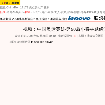
搜狐
ChinaRen
17173
焦点房地产
搜狗
新闻
-
体育
-
S
-
娱乐
-
V
-
财经
-
IT
-
汽车
-
房产
-
家居
-
女人
-
视频
-
播客
-
邮件
-
博客
-
BBS
-
我说两句
奥运频道-2008北京奥运会
>
奥运视频
>
奥运筹备视频
视频：中国奥运英雄榜 90后小将林跃续
发布时间:2008年07月28日19:40 |
我来说两句
(2)
| 来源：搜狐体育播报
获取Flash播放器
to see this player.