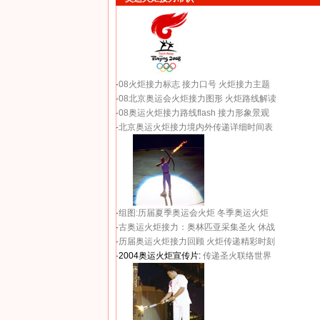
·
08火炬接力标志
接力口号
火炬接力主题
·
08北京奥运会火炬接力图形
火炬路线解读
·
08奥运火炬接力路线flash
接力形象景观
·
北京奥运火炬接力境内外传递详细时间表
·
组图:历届夏季奥运会火炬
冬季奥运火炬
·
古奥运火炬接力：奥林匹亚采集圣火 休战
·
历届奥运火炬接力回顾
火炬传递精彩时刻
·2004奥运火炬宣传片:
传递圣火联络世界