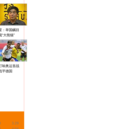
星：举国瞩目
成“大熊猫”
打响奥运首战
战平德国
8
3.29