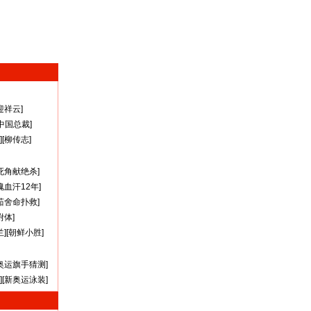
迎祥云
]
A中国总裁
]
][
柳传志
]
死角献绝杀
]
瑰血汗12年
]
茹舍命扑救
]
附体
]
兰
][
朝鲜小胜
]
奥运旗手猜测
]
][
新奥运泳装
]