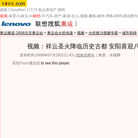
搜狐
ChinaRen
17173
焦点房地产
搜狗
新闻
-
体育
-
S
-
娱乐
-
V
-
财经
-
IT
-
汽车
-
房产
-
家居
-
女人
-
视频
-
播客
-
邮件
-
博客
-
BBS
-
我说两句
奥运频道-2008北京奥运会
>
奥运会火炬传递
>
视频
>
火炬接力视频专题
>
城市风情
视频：祥云圣火降临历史古都 安阳喜迎
发布时间:2008年07月28日21:43 |
我来说两句
| 来源：央视网
获取Flash播放器
to see this player.