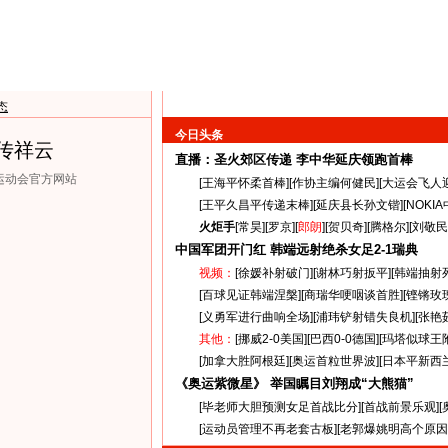
态
今日头条
传祥云
直播：圣火郊区传递
李中华延庆领跑首棒
克运动会官方网站
[
王海平怀柔首棒
][
作协主编何健民
][
大运会飞人
[
王平久昌平传递末棒
][
延庆县长孙文锴
][
NOKI
火炬手
[
常昊
][
罗京
][
郎朗
][
贺贝奇
][
腾格尔
][
刘敬民
中国军团开门红 韩端远射绝杀女足
2-1
瑞典
视频：
[
徐媛补射破门
][
谢林巧射扳平
][
韩端抽射
[
百球见证韩端涅槃
][
商瑞华哽咽谈首胜
][
铿锵玫
[
义勇军进行曲响全场
][
浦玮铲射错失良机
][
张艳
其他：
[
挪威2-0美国
][
巴西0-0德国
][
玛塔似球王
[
加拿大胜阿根廷
][
奥运首粒世界波
][
日本平新西
《奥运紫微星》 举国瞩目刘翔成“大熊猫”
[
毕老师大胆预测女足首战比分
][
首战前景乐观
][
[
运动员管理不再老套古板
][
老郭爆姚明高个原因