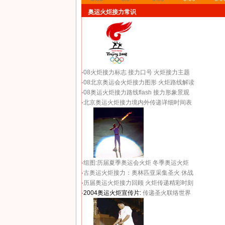
奥运火炬接力常识
·
08火炬接力标志
接力口号
火炬接力主题
·
08北京奥运会火炬接力图形
火炬路线解读
·
08奥运火炬接力路线flash
接力形象景观
·
北京奥运火炬接力境内外传递详细时间表
·
组图:历届夏季奥运会火炬
冬季奥运火炬
·
古奥运火炬接力：奥林匹亚采集圣火 休战
·
历届奥运火炬接力回顾
火炬传递精彩时刻
·2004奥运火炬宣传片:
传递圣火联络世界