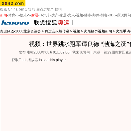
搜狐
ChinaRen
17173
焦点房地产
搜狗
新闻
-
体育
-
S
-
娱乐
-
V
-
财经
-
IT
-
汽车
-
房产
-
家居
-
女人
-
视频
-
播客
-
邮件
-
博客
-
BBS
-
我说两句
奥运频道-2008北京奥运会
>
奥运会火炬传递
>
视频
>
火炬接力视频新闻
>
火炬手动
视频：世界跳水冠军谭良德 “渤海之滨”
发布时间:2008年08月01日09:00 |
我来说两句
| 来源：第29届奥林匹
获取Flash播放器
to see this player.