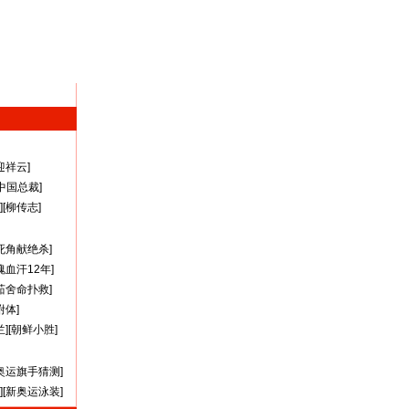
迎祥云
]
A中国总裁
]
][
柳传志
]
死角献绝杀
]
瑰血汗12年
]
茹舍命扑救
]
附体
]
兰
][
朝鲜小胜
]
奥运旗手猜测
]
][
新奥运泳装
]