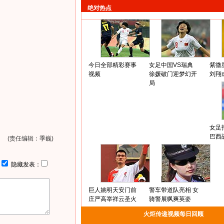
绝对热点
今日全部精彩赛事
女足中国VS瑞典
紫微
视频
徐媛破门迎梦幻开
刘翔
局
女足
巴西
(责任编辑：季巍)
：
隐藏发表：
巨人姚明天安门前
警车带道队亮相 女
庄严高举祥云圣火
骑警展飒爽英姿
火炬传递视频每日回顾