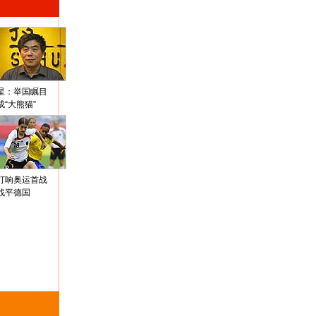
星：举国瞩目
成“大熊猫”
打响奥运首战
战平德国