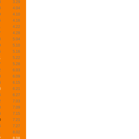
8
3.29
3
4.04
9
4.10
5
4.16
1
4.22
7
4.28
3
5.04
9
5.10
5
5.16
1
5.22
7
5.28
2
6.03
8
6.09
4
6.15
0
6.21
6
6.27
2
7.03
8
7.09
4
7.15
0
7.21
6
7.27
1
8.02
7
8.08