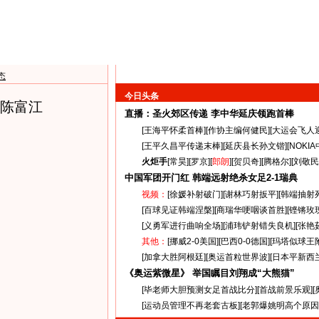
态
今日头条
的陈富江
直播：圣火郊区传递
李中华延庆领跑首棒
[
王海平怀柔首棒
][
作协主编何健民
][
大运会飞人
[
王平久昌平传递末棒
][
延庆县长孙文锴
][
NOKI
火炬手
[
常昊
][
罗京
][
郎朗
][
贺贝奇
][
腾格尔
][
刘敬民
中国军团开门红 韩端远射绝杀女足
2-1
瑞典
视频：
[
徐媛补射破门
][
谢林巧射扳平
][
韩端抽射
[
百球见证韩端涅槃
][
商瑞华哽咽谈首胜
][
铿锵玫
[
义勇军进行曲响全场
][
浦玮铲射错失良机
][
张艳
其他：
[
挪威2-0美国
][
巴西0-0德国
][
玛塔似球王
[
加拿大胜阿根廷
][
奥运首粒世界波
][
日本平新西
《奥运紫微星》 举国瞩目刘翔成“大熊猫”
[
毕老师大胆预测女足首战比分
][
首战前景乐观
][
[
运动员管理不再老套古板
][
老郭爆姚明高个原因