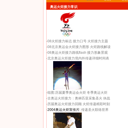
奥运火炬接力常识
·
08火炬接力标志
接力口号
火炬接力主题
·
08北京奥运会火炬接力图形
火炬路线解读
·
08奥运火炬接力路线flash
接力形象景观
·
北京奥运火炬接力境内外传递详细时间表
·
组图:历届夏季奥运会火炬
冬季奥运火炬
·
古奥运火炬接力：奥林匹亚采集圣火 休战
·
历届奥运火炬接力回顾
火炬传递精彩时刻
·2004奥运火炬宣传片:
传递圣火联络世界