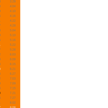
8
3.29
3
4.04
9
4.10
5
4.16
1
4.22
7
4.28
3
5.04
9
5.10
5
5.16
1
5.22
7
5.28
2
6.03
8
6.09
4
6.15
0
6.21
6
6.27
2
7.03
8
7.09
4
7.15
0
7.21
6
7.27
1
8.02
7
8.08