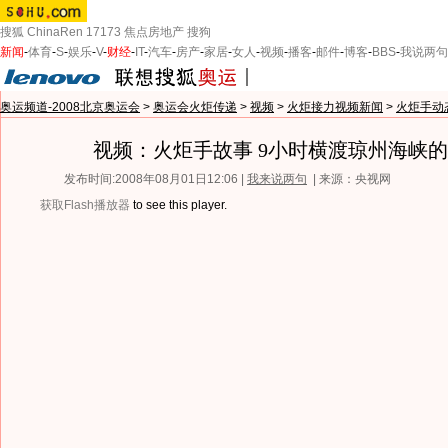
搜狐
ChinaRen
17173
焦点房地产
搜狗
新闻
-
体育
-
S
-
娱乐
-
V
-
财经
-
IT
-
汽车
-
房产
-
家居
-
女人
-
视频
-
播客
-
邮件
-
博客
-
BBS
-
我说两句
奥运频道-2008北京奥运会
>
奥运会火炬传递
>
视频
>
火炬接力视频新闻
>
火炬手动
视频：火炬手故事 9小时横渡琼州海峡
发布时间:2008年08月01日12:06 |
我来说两句
| 来源：央视网
获取Flash播放器
to see this player.