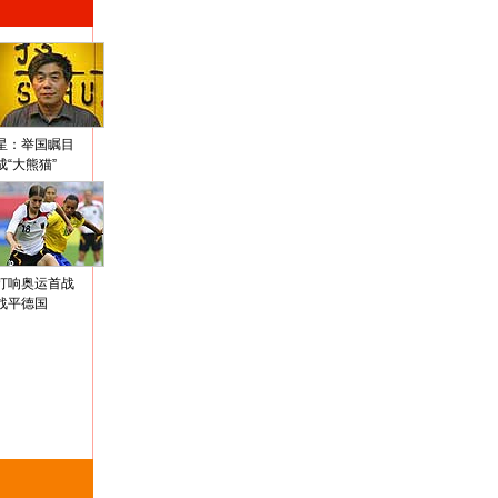
星：举国瞩目
成“大熊猫”
打响奥运首战
战平德国