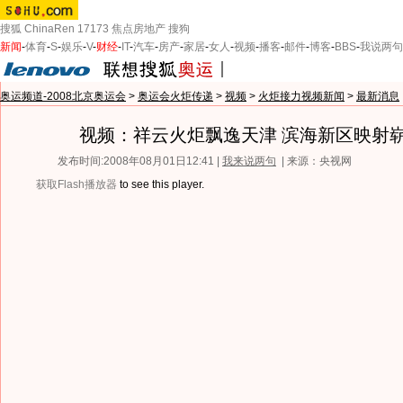
搜狐
ChinaRen
17173
焦点房地产
搜狗
新闻
-
体育
-
S
-
娱乐
-
V
-
财经
-
IT
-
汽车
-
房产
-
家居
-
女人
-
视频
-
播客
-
邮件
-
博客
-
BBS
-
我说两句
奥运频道-2008北京奥运会
>
奥运会火炬传递
>
视频
>
火炬接力视频新闻
>
最新消息
视频：祥云火炬飘逸天津 滨海新区映射
发布时间:2008年08月01日12:41 |
我来说两句
| 来源：央视网
获取Flash播放器
to see this player.