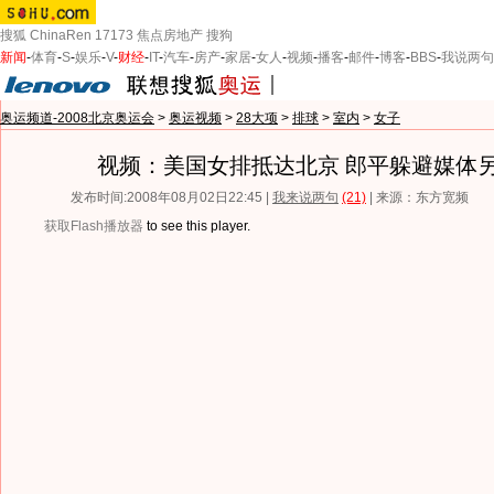
搜狐
ChinaRen
17173
焦点房地产
搜狗
新闻
-
体育
-
S
-
娱乐
-
V
-
财经
-
IT
-
汽车
-
房产
-
家居
-
女人
-
视频
-
播客
-
邮件
-
博客
-
BBS
-
我说两句
奥运频道-2008北京奥运会
>
奥运视频
>
28大项
>
排球
>
室内
>
女子
视频：美国女排抵达北京 郎平躲避媒体
发布时间:2008年08月02日22:45 |
我来说两句
(21)
| 来源：东方宽频
获取Flash播放器
to see this player.