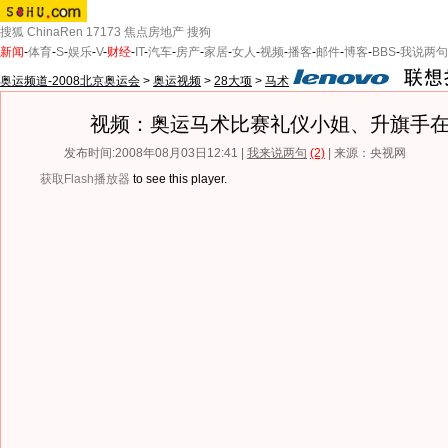
搜狐
ChinaRen
17173
焦点房地产
搜狗
新闻
-
体育
-
S
-
娱乐
-
V
-
财经
-
IT
-
汽车
-
房产
-
家居
-
女人
-
视频
-
播客
-
邮件
-
博客
-
BBS
-
我说两句
奥运频道-2008北京奥运会
>
奥运视频
>
28大项
>
马术
视频：奥运马术比赛礼仪小姐、升旗手
发布时间:2008年08月03日12:41 |
我来说两句
(2)
| 来源：央视网
获取Flash播放器
to see this player.