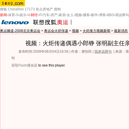
搜狐
ChinaRen
17173
焦点房地产
搜狗
新闻
-
体育
-
S
-
娱乐
-
V
-
财经
-
IT
-
汽车
-
房产
-
家居
-
女人
-
视频
-
播客
-
邮件
-
博客
-
BBS
-
我说两句
奥运频道-2008北京奥运会
>
奥运会火炬传递
>
视频
>
火炬接力视频新闻
>
最新消息
视频：火炬传递偶遇小郎铮 张明副主任
发布时间:2008年08月04日18:56 | 作者：唐怡民 |
我来说两句
| 来源：
站
获取Flash播放器
to see this player.