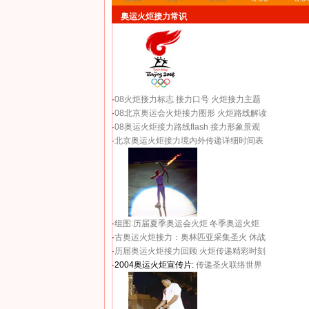
奥运火炬接力常识
·
08火炬接力标志
接力口号
火炬接力主题
·
08北京奥运会火炬接力图形
火炬路线解读
·
08奥运火炬接力路线flash
接力形象景观
·
北京奥运火炬接力境内外传递详细时间表
·
组图:历届夏季奥运会火炬
冬季奥运火炬
·
古奥运火炬接力：奥林匹亚采集圣火 休战
·
历届奥运火炬接力回顾
火炬传递精彩时刻
·2004奥运火炬宣传片:
传递圣火联络世界