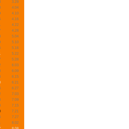
8
3.29
3
4.04
9
4.10
5
4.16
1
4.22
7
4.28
3
5.04
9
5.10
5
5.16
1
5.22
7
5.28
2
6.03
8
6.09
4
6.15
0
6.21
6
6.27
2
7.03
8
7.09
4
7.15
0
7.21
6
7.27
1
8.02
7
8.08