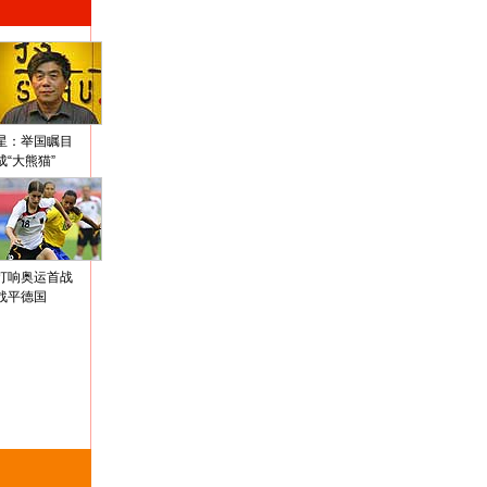
星：举国瞩目
成“大熊猫”
打响奥运首战
战平德国