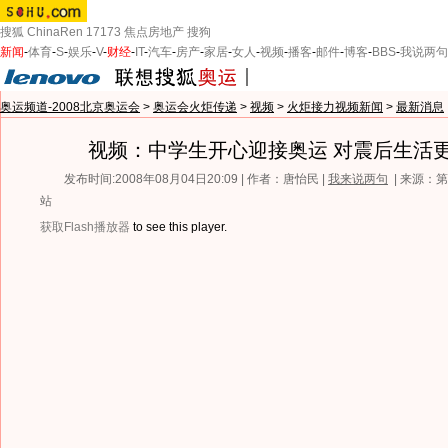
搜狐
ChinaRen
17173
焦点房地产
搜狗
新闻
-
体育
-
S
-
娱乐
-
V
-
财经
-
IT
-
汽车
-
房产
-
家居
-
女人
-
视频
-
播客
-
邮件
-
博客
-
BBS
-
我说两句
奥运频道-2008北京奥运会
>
奥运会火炬传递
>
视频
>
火炬接力视频新闻
>
最新消息
视频：中学生开心迎接奥运 对震后生活
发布时间:2008年08月04日20:09 | 作者：唐怡民 |
我来说两句
| 来源：
站
获取Flash播放器
to see this player.