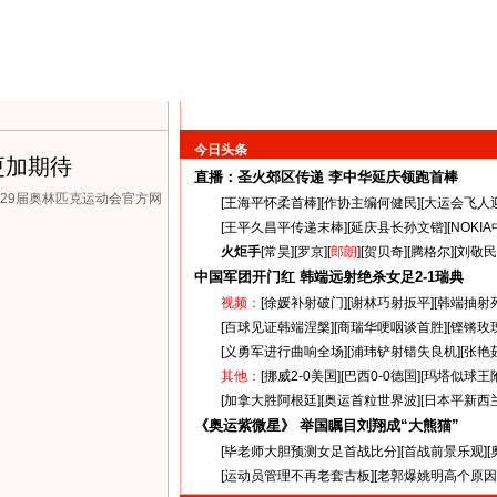
今日头条
更加期待
直播：圣火郊区传递
李中华延庆领跑首棒
第29届奥林匹克运动会官方网
[
王海平怀柔首棒
][
作协主编何健民
][
大运会飞人
[
王平久昌平传递末棒
][
延庆县长孙文锴
][
NOKI
火炬手
[
常昊
][
罗京
][
郎朗
][
贺贝奇
][
腾格尔
][
刘敬民
中国军团开门红 韩端远射绝杀女足
2-1
瑞典
视频：
[
徐媛补射破门
][
谢林巧射扳平
][
韩端抽射
[
百球见证韩端涅槃
][
商瑞华哽咽谈首胜
][
铿锵玫
[
义勇军进行曲响全场
][
浦玮铲射错失良机
][
张艳
其他：
[
挪威2-0美国
][
巴西0-0德国
][
玛塔似球王
[
加拿大胜阿根廷
][
奥运首粒世界波
][
日本平新西
《奥运紫微星》 举国瞩目刘翔成“大熊猫”
[
毕老师大胆预测女足首战比分
][
首战前景乐观
][
[
运动员管理不再老套古板
][
老郭爆姚明高个原因