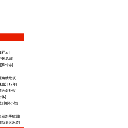
迎祥云
]
A中国总裁
]
][
柳传志
]
死角献绝杀
]
瑰血汗12年
]
茹舍命扑救
]
附体
]
兰
][
朝鲜小胜
]
奥运旗手猜测
]
][
新奥运泳装
]