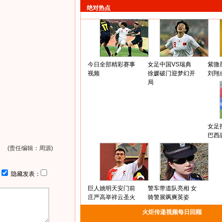
绝对热点
今日全部精彩赛事
女足中国VS瑞典
紫微
视频
徐媛破门迎梦幻开
刘翔
局
女足
巴西
(责任编辑：周源)
：
隐藏发表：
巨人姚明天安门前
警车带道队亮相 女
庄严高举祥云圣火
骑警展飒爽英姿
火炬传递视频每日回顾