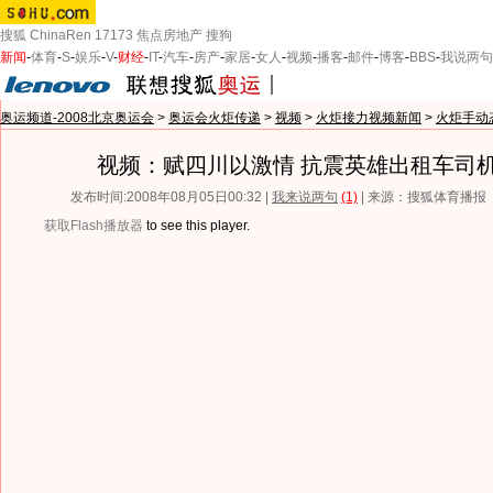
搜狐
ChinaRen
17173
焦点房地产
搜狗
新闻
-
体育
-
S
-
娱乐
-
V
-
财经
-
IT
-
汽车
-
房产
-
家居
-
女人
-
视频
-
播客
-
邮件
-
博客
-
BBS
-
我说两句
奥运频道-2008北京奥运会
>
奥运会火炬传递
>
视频
>
火炬接力视频新闻
>
火炬手动
视频：赋四川以激情 抗震英雄出租车司
发布时间:2008年08月05日00:32 |
我来说两句
(1)
| 来源：搜狐体育播报
获取Flash播放器
to see this player.