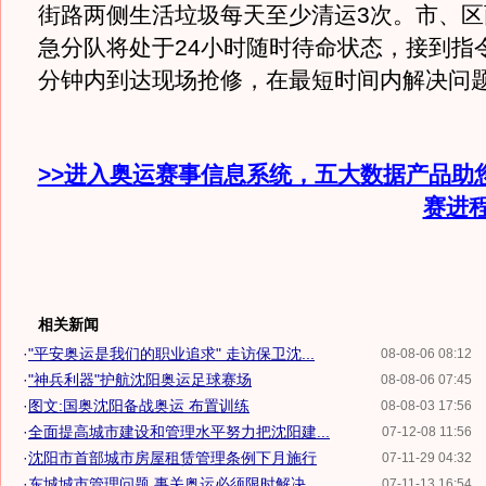
街路两侧生活垃圾每天至少清运3次。市、区
急分队将处于24小时随时待命状态，接到指令
分钟内到达现场抢修，在最短时间内解
>>进入奥运赛事信息系统，五大数据产品助
赛进
相关新闻
·
"平安奥运是我们的职业追求" 走访保卫沈...
08-08-06 08:12
·
"神兵利器"护航沈阳奥运足球赛场
08-08-06 07:45
·
图文:国奥沈阳备战奥运 布置训练
08-08-03 17:56
·
全面提高城市建设和管理水平努力把沈阳建...
07-12-08 11:56
·
沈阳市首部城市房屋租赁管理条例下月施行
07-11-29 04:32
·
东城城市管理问题 事关奥运必须限时解决
07-11-13 16:54