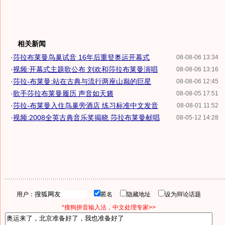
相关新闻
·
莎拉布莱曼鸟巢试音 16年后重登奥运开幕式
08-08-06 13:34
·
视频:开幕式主题歌公布 刘欢和莎拉布莱曼演唱
08-08-06 13:16
·
莎拉-布莱曼:站在古典与流行两座山巅的巨星
08-08-06 12:45
·
歌手莎拉布莱曼履历 声音如天籁
08-08-05 17:51
·
莎拉-布莱曼入住鸟巢旁酒店 练习标准中文发音
08-08-01 11:52
·
视频:2008全英古典音乐奖揭晓 莎拉布莱曼献唱
08-05-12 14:28
用户：
匿名
隐藏地址
设为辩论话题
*搜狗拼音输入法，中文处理专家>>