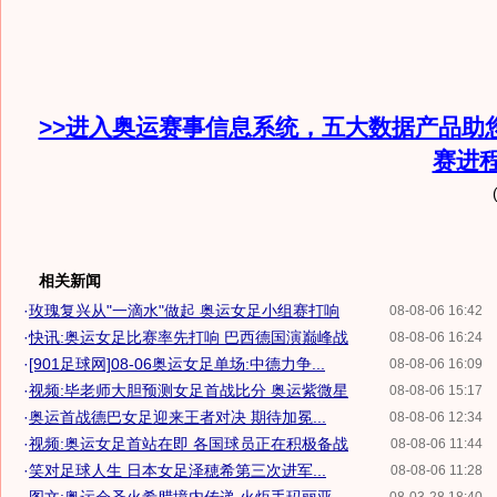
>>进入奥运赛事信息系统，五大数据产品助
赛进
相关新闻
·
玫瑰复兴从"一滴水"做起 奥运女足小组赛打响
08-08-06 16:42
·
快讯:奥运女足比赛率先打响 巴西德国演巅峰战
08-08-06 16:24
·
[901足球网]08-06奥运女足单场:中德力争...
08-08-06 16:09
·
视频:毕老师大胆预测女足首战比分 奥运紫微星
08-08-06 15:17
·
奥运首战德巴女足迎来王者对决 期待加冕...
08-08-06 12:34
·
视频:奥运女足首站在即 各国球员正在积极备战
08-08-06 11:44
·
笑对足球人生 日本女足泽穂希第三次进军...
08-08-06 11:28