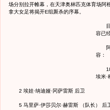
场分别拉开帷幕，在天津奥林匹克体育场阿
拿大女足将揭开E组厮杀的序幕。
目前
容已
阿根
容：
18
埃米·
2 埃娃·纳迪娅·冈萨雷斯 后卫
5 马里萨·伊莎贝尔·赫雷斯 （队长） 后