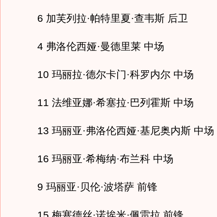
6 加芙列拉·帕特里夏·查韦斯 后卫
4 弗洛伦西娅·曼德里莱 中场
10 玛丽拉·德尔卡门·科罗内尔 中场
11 法维亚娜·希塞拉·巴列霍斯 中场
13 玛丽亚·弗洛伦西娅·基尼奥内斯 中场
16 玛丽亚·希梅纳·布兰科 中场
9 玛丽亚·贝伦·波塔萨 前锋
15 梅塞德丝·诺埃米·佩雷拉 前锋