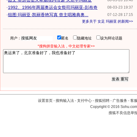
·
图文:奥运会圣火希腊境内传递 火炬手玛丽亚
08-03-28 18:40
·
1992、1996年两届奥运会女祭司玛丽亚-彭布奇
08-03-23 19:37
·
组图:玛丽亚·凯丽香艳写真 曾主唱雅典奥...
07-12-28 17:15
更多关于
女足 玛丽亚
的新闻>>
用户：
匿名
隐藏地址
设为辩论话题
*搜狗拼音输入法，中文处理专家>>
设置首页
-
搜狗输入法
-
支付中心
-
搜狐招聘
-
广告服务
-
客
Copyright
©
2016 Sohu.com 
搜狐不良信息举