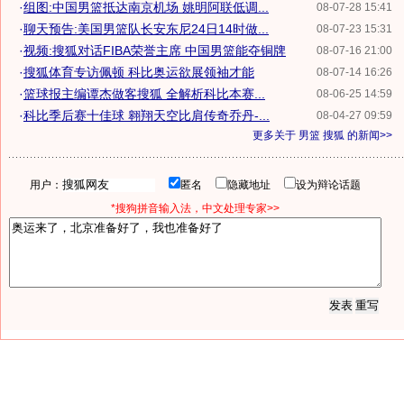
·
组图:中国男篮抵达南京机场 姚明阿联低调...
08-07-28 15:41
·
聊天预告:美国男篮队长安东尼24日14时做...
08-07-23 15:31
·
视频:搜狐对话FIBA荣誉主席 中国男篮能夺铜牌
08-07-16 21:00
·
搜狐体育专访佩顿 科比奥运欲展领袖才能
08-07-14 16:26
·
篮球报主编谭杰做客搜狐 全解析科比本赛...
08-06-25 14:59
·
科比季后赛十佳球 翱翔天空比肩传奇乔丹-...
08-04-27 09:59
更多关于
男篮 搜狐
的新闻>>
用户：
匿名
隐藏地址
设为辩论话题
*搜狗拼音输入法，中文处理专家>>