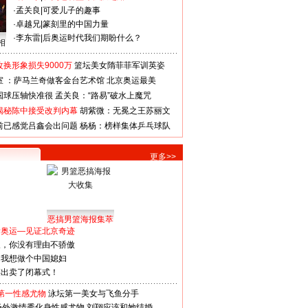
·
孟关良
|
可爱儿子的趣事
·
卓越兄
|
篆刻里的中国力量
·
李东雷
|
后奥运时代我们期盼什么？
相
换形象损失9000万
篮坛美女隋菲菲军训英姿
室 ：萨马兰奇做客金台艺术馆
北京奥运最美
国球压轴快准很
孟关良：“路易”破水上魔咒
揭秘陈中接受改判内幕
胡紫微：无冕之王苏丽文
前已感觉吕鑫会出问题
杨杨：榜样集体乒乓球队
更多>>
恶搞男篮海报集萃
看奥运—见证北京奇迹
人，你没有理由不骄傲
：我想做个中国媳妇
谋出卖了闭幕式！
第一性感尤物
泳坛第一美女与飞鱼分手
场外激情秀化身性感尤物
刘翔应该和她结婚