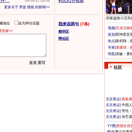
...
科比81分视频
08-04-27 09:59
更多关于
男篮 搜狐
的新闻>>
闭幕盛典小贝亮
隐藏地址
设为辩论话题
我来说两句
(7条)
视频|
贝克汉姆改
专家>>
精华区
策划|
熙坤贵宾
辩论区
热点|
陈剑翔：
专家|
童建强：
明星|
高敏：赛
社区
北京奥运
|
狐狐
北京奥运
|
中国
北京奥运
|
劳伦
北京奥运
|
张艺
YY图|
美国女排
曝光|
奥运女将