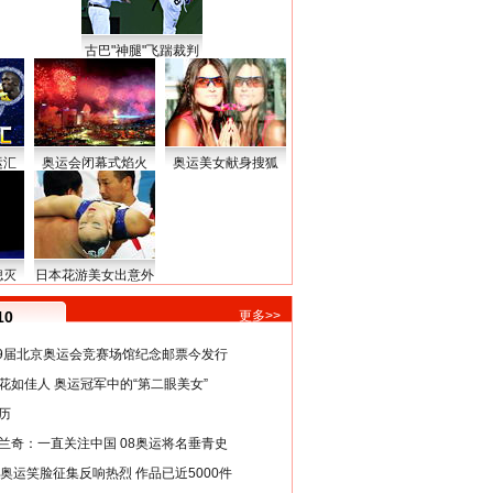
古巴"神腿"飞踹裁判
运汇
奥运会闭幕式焰火
奥运美女献身搜狐
熄灭
日本花游美女出意外
10
更多>>
29届北京奥运会竞赛场馆纪念邮票今发行
花如佳人 奥运冠军中的“第二眼美女”
历
兰奇：一直关注中国 08奥运将名垂青史
8奥运笑脸征集反响热烈 作品已近5000件