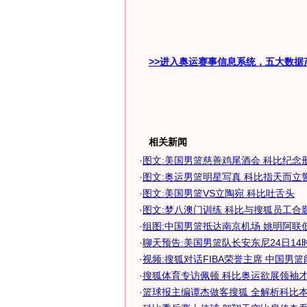
>>进入奥运赛事信息系统，五大数据
相关新闻
·
图文:美国男篮慈善鸡尾酒会 科比纪念
·
图文:奥运男篮明星写真 科比指天而立
·
图文:美国男篮VS立陶宛 科比吐舌头
·
图文:梦八澳门训练 科比与搜狐员工合
·
组图:中国男篮抵达南京机场 姚明阿联低调
·
聊天预告:美国男篮队长安东尼24日14时做
·
视频:搜狐对话FIBA荣誉主席 中国男
·
搜狐体育专访佩顿 科比奥运欲展领袖
·
篮球报主编谭杰做客搜狐 全解析科比本赛