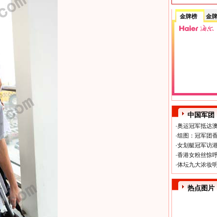
金牌榜
金
中国军团
·
奥运冠军抵达澳
·
组图：冠军团香
·
女划艇冠军访港
·
香港女粉丝惊呼
·
体坛九大浓妆明
热点图片