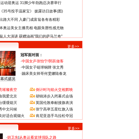
类运动迎奥运 31脚少年劲跑总决赛举行
《35号投手温家宝》 披露访日故事(图)
出路大不同 入豪门成富翁各有各精彩
本奥运美女主播亮相 电眼朱唇性感尤物
翁人大演讲 获赠油画"我们的萨马兰奇"
更多>>
冠军面对面：
·
中国女乒张怡宁/郭跃做客
·
中国女子链球铜牌 张文秀
·
蹦床美女帅哥何雯娜陆春龙
闭幕式盛况
亮璀璨夜空
倒计时与焰火交相辉映
曲我爱北京
胡锦涛步入闭幕式会场
台缓缓熄灭
英国伦敦奉献接旗表演
秀中文问候
张宁高举五星红旗入场
良好适合观烟火
肯尼亚选手马拉松夺冠
更多>>
·
胡卫东
|
从奥运看篮球强队之路