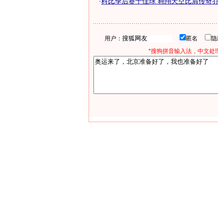
·
科比季后赛十佳球 翱翔天空比肩传奇乔丹-
用户：
匿名
*搜狗拼音输入法，中文处理