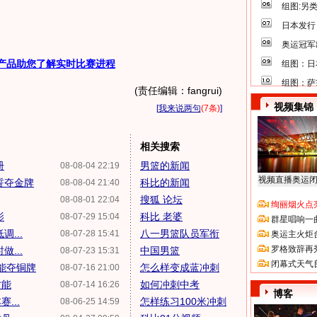
组图:另
日本发行
奥运冠军
产品助您了解实时比赛进程
组图：日
组图：萨
(责任编辑：fangrui)
视频集锦
[
我来说两句
(7条)
]
相关搜索
册
男篮的新闻
08-08-04 22:19
视频直播奥运
誓夺金牌
科比的新闻
08-08-04 21:40
搜狐 论坛
08-08-01 22:04
绚丽烟火点
影
科比 老婆
08-07-29 15:04
群星唱响一
...
八一男篮队员军衔
08-07-28 15:41
奥运主火炬
罗格致辞再
...
中国男篮
08-07-23 15:31
闭幕式天气
篮能夺铜牌
怎么样变成蓝冲刺
08-07-16 21:00
才能
如何冲刺中考
08-07-14 16:26
博客
...
怎样练习100米冲刺
08-06-25 14:59