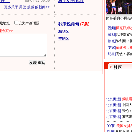
...
科比81分视频
08-04-27 09:59
更多关于
男篮 搜狐
的新闻>>
闭幕盛典小贝亮
隐藏地址
设为辩论话题
我来说两句
(7条)
视频|
贝克汉姆改
专家>>
精华区
策划|
熙坤贵宾
辩论区
热点|
陈剑翔：
专家|
童建强：
明星|
高敏：赛
社区
北京奥运
|
狐狐
北京奥运
|
中国
北京奥运
|
劳伦
北京奥运
|
张艺
YY图|
美国女排
曝光|
奥运女将