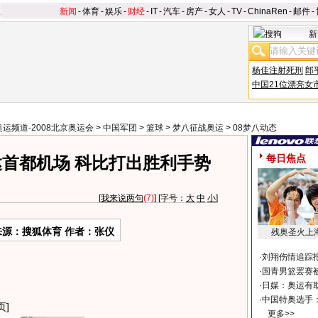
新闻
-
体育
-
娱乐
-
财经
-
IT
-
汽车
-
房产
-
女人
-
TV
-
ChinaRen
-
邮件
-
新
杨佳注射死刑
郎
中国21位漂亮女
奥运频道-2008北京奥运会
>
中国军团
>
篮球
>
梦八征战奥运
>
08梦八动态
每日焦点
首都机场 科比打出胜利手势
[
我来说两句
(7)
] [字号：
大
中
小
]
来源：搜狐体育 作者：张仪
残奥圣火上
·
刘翔伤情追踪
·
国青男篮罢赛被
·
日媒：奥运有
·
中国特奥选手
页]
更多>>