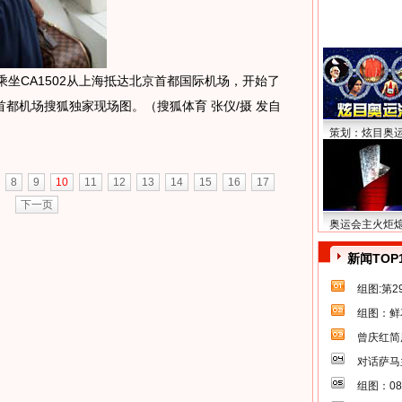
CA1502从上海抵达北京首都国际机场，开始了
都机场搜狐独家现场图。（搜狐体育 张仪/摄 发自
策划：炫目奥
8
9
10
11
12
13
14
15
16
17
下一页
奥运会主火炬
新闻TOP
组图:第
组图：鲜
曾庆红简
对话萨马
组图：0