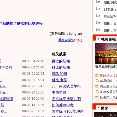
组图:另
日本发行
奥运冠军
产品助您了解实时比赛进程
组图：日
组图：萨
(责任编辑：fangrui)
视频集锦
[
我来说两句
(7条)
]
相关搜索
册
男篮的新闻
08-08-04 22:19
视频直播奥运
誓夺金牌
科比的新闻
08-08-04 21:40
搜狐 论坛
08-08-01 22:04
绚丽烟火点
影
科比 老婆
08-07-29 15:04
群星唱响一
...
八一男篮队员军衔
08-07-28 15:41
奥运主火炬
罗格致辞再
...
中国男篮
08-07-23 15:31
闭幕式天气
篮能夺铜牌
怎么样变成蓝冲刺
08-07-16 21:00
才能
如何冲刺中考
08-07-14 16:26
博客
...
怎样练习100米冲刺
08-06-25 14:59