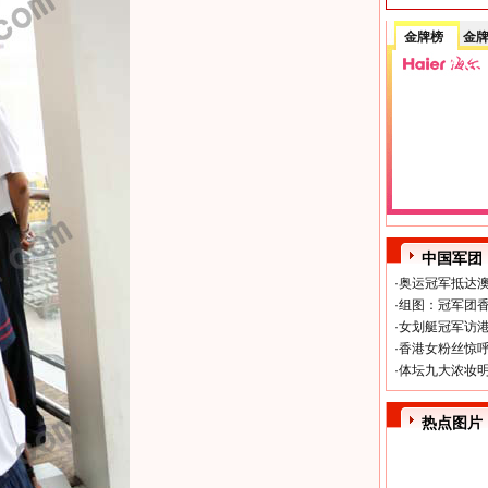
金牌榜
金
中国军团
·
奥运冠军抵达澳
·
组图：冠军团香
·
女划艇冠军访港
·
香港女粉丝惊呼
·
体坛九大浓妆明
热点图片