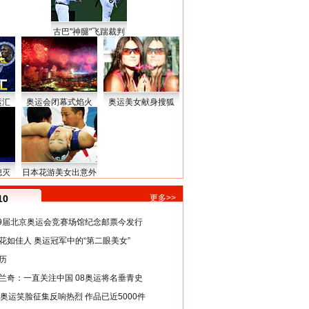
古巴"神腿"飞踹裁判
运汇
奥运会闭幕式焰火
奥运美女献身搜狐
熄灭
日本花游美女出意外
10
更多>>
29届北京奥运会竞赛场馆纪念邮票今发行
花如佳人 奥运冠军中的“第二眼美女”
历
兰奇：一直关注中国 08奥运将名垂青史
8奥运笑脸征集反响热烈 作品已近5000件