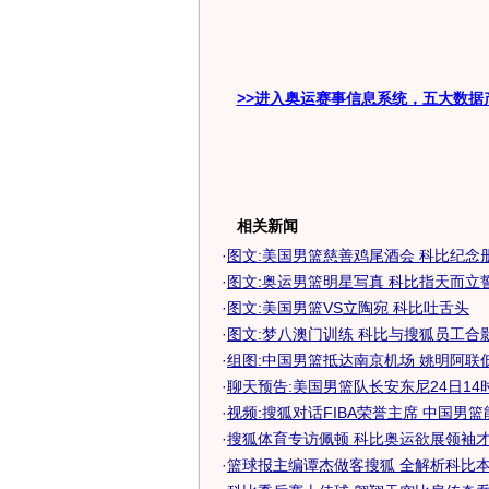
>>进入奥运赛事信息系统，五大数据
相关新闻
·
图文:美国男篮慈善鸡尾酒会 科比纪念
·
图文:奥运男篮明星写真 科比指天而立
·
图文:美国男篮VS立陶宛 科比吐舌头
·
图文:梦八澳门训练 科比与搜狐员工合
·
组图:中国男篮抵达南京机场 姚明阿联低调
·
聊天预告:美国男篮队长安东尼24日14时做
·
视频:搜狐对话FIBA荣誉主席 中国男
·
搜狐体育专访佩顿 科比奥运欲展领袖
·
篮球报主编谭杰做客搜狐 全解析科比本赛