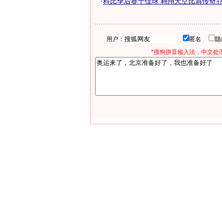
·
科比季后赛十佳球 翱翔天空比肩传奇乔丹-
用户：
匿名
*搜狗拼音输入法，中文处理