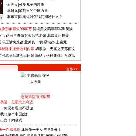
·
孟关良
|
可爱儿子的趣事
·
卓越兄
|
篆刻里的中国力量
·
李东雷
|
后奥运时代我们期盼什么？
相
换形象损失9000万
篮坛美女隋菲菲军训英姿
室 ：萨马兰奇做客金台艺术馆
北京奥运最美
国球压轴快准很
孟关良：“路易”破水上魔咒
揭秘陈中接受改判内幕
胡紫微：无冕之王苏丽文
前已感觉吕鑫会出问题
杨杨：榜样集体乒乓球队
更多>>
恶搞男篮海报集萃
看奥运—见证北京奇迹
人，你没有理由不骄傲
：我想做个中国媳妇
谋出卖了闭幕式！
第一性感尤物
泳坛第一美女与飞鱼分手
场外激情秀化身性感尤物
刘翔应该和她结婚