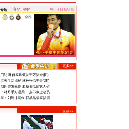
特约
奥运金牌猜猜猜
牌专题
全部
更多>>
门访问 何厚铧颁发千万奖金(图)
港夜生活揭秘 林丹张怡宁最"潮"
期间突发晕倒 血糖偏低症状无碍
：林丹手好温柔 一点不像运动员
星：刘翔抹腮红 郭晶晶最喜描眉
更多>>