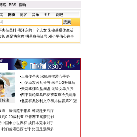
博客
-
BBS
-
搜狗
闻
网页
博客
音乐
图片
说吧
平离任美排
毛泽东的十个儿女
朱镕基退休生活
市长
新足协主席
明星身份证号
邓小平伤心往事
•
上海传圣火 宋晓波摆爱心手势
•
小罗助攻舍瓦替补 米兰1-2升班马
•
美网李娜次盘崩盘 无缘女单八强
•
西甲首轮皇马巴萨双双爆冷负弱旅
海传递
•
北爱杯奥沙利文夺得排位赛第21冠
报道：病情超乎想象 可能赴美治疗
判0-20叙利亚 亚青赛卫冕蒙阴影
助中国申办世界杯 成日本竞争对手
：我们曾灌巴西七球 比国足强得多