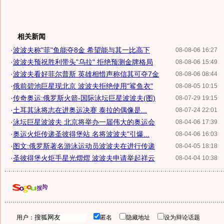
相关新闻
·
波波夫称"菲"鱼能夺8金 希望能与其一比高下
08-08-06 16:27
·
波波夫预祝胜利带头"乌拉" 拒绝预测金牌格局
08-08-06 15:49
·
波波夫看好菲尔普斯 英雄相惜声称信其可夺7金
08-08-06 08:44
·
俄前碧池巨星现北京 波波夫拒绝使用"鲨鱼衣"
08-08-05 10:15
·
传奇奥运:俄罗斯火箭-国际泳坛巨星波波夫(图)
08-07-29 19:15
·
土耳其泳将志在进奥运决赛 泰拉的偶像是...
08-07-24 22:01
·
泳坛巨星波波夫 北京将举办一届伟大的奥运会
08-04-06 17:39
·
奥运火炬传递圣彼得堡站 名将波波夫"引爆...
08-04-06 16:03
·
图文:俄罗斯著名游泳运动员波波夫在进行传递
08-04-05 18:18
·
圣彼得堡火炬手星光熠熠 波波夫申请举起祥云
08-04-04 10:38
用户：
匿名
隐藏地址
设为辩论话题