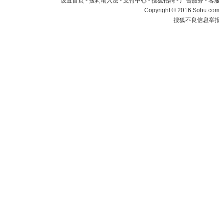
设置首页
-
搜狗输入法
-
支付中心
-
搜狐招聘
-
广告服务
-
客
Copyright
©
2016 Sohu.com 
搜狐不良信息举