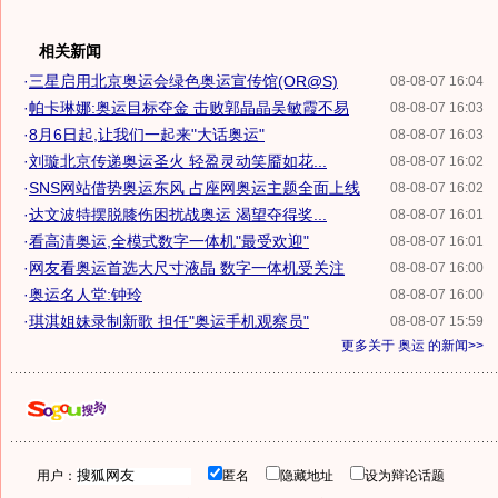
相关新闻
·
三星启用北京奥运会绿色奥运宣传馆(OR@S)
08-08-07 16:04
·
帕卡琳娜:奥运目标夺金 击败郭晶晶吴敏霞不易
08-08-07 16:03
·
8月6日起,让我们一起来"大话奥运"
08-08-07 16:03
·
刘璇北京传递奥运圣火 轻盈灵动笑靥如花...
08-08-07 16:02
·
SNS网站借势奥运东风 占座网奥运主题全面上线
08-08-07 16:02
·
达文波特摆脱膝伤困扰战奥运 渴望夺得奖...
08-08-07 16:01
·
看高清奥运,全模式数字一体机"最受欢迎"
08-08-07 16:01
·
网友看奥运首选大尺寸液晶 数字一体机受关注
08-08-07 16:00
·
奥运名人堂:钟玲
08-08-07 16:00
·
琪淇姐妹录制新歌 担任"奥运手机观察员"
08-08-07 15:59
更多关于
奥运
的新闻>>
用户：
匿名
隐藏地址
设为辩论话题