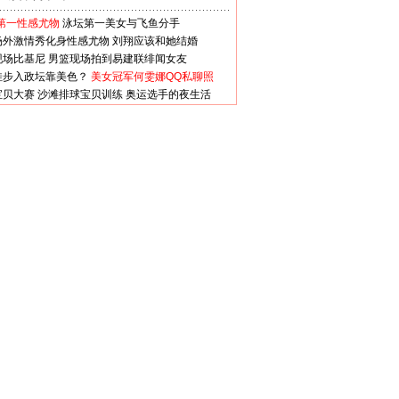
第一性感尤物
泳坛第一美女与飞鱼分手
场外激情秀化身性感尤物
刘翔应该和她结婚
现场比基尼
男篮现场拍到易建联绯闻女友
娃步入政坛靠美色？
美女冠军何雯娜QQ私聊照
宝贝大赛
沙滩排球宝贝训练
奥运选手的夜生活