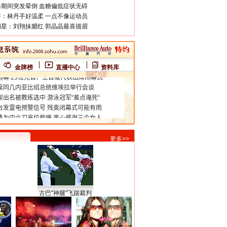
期间突发晕倒 血糖偏低症状无碍
：林丹手好温柔 一点不像运动员
星：刘翔抹腮红 郭晶晶最喜描眉
金牌榜
直播中心
资料库
更多>>
古巴"神腿"飞踹裁判