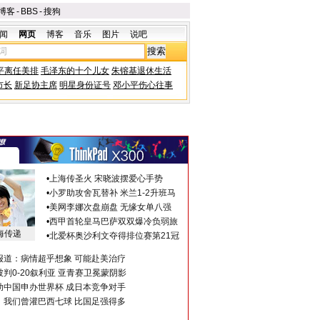
博客
-
BBS
-
搜狗
闻
网页
博客
音乐
图片
说吧
平离任美排
毛泽东的十个儿女
朱镕基退休生活
市长
新足协主席
明星身份证号
邓小平伤心往事
•
上海传圣火 宋晓波摆爱心手势
•
小罗助攻舍瓦替补 米兰1-2升班马
•
美网李娜次盘崩盘 无缘女单八强
•
西甲首轮皇马巴萨双双爆冷负弱旅
海传递
•
北爱杯奥沙利文夺得排位赛第21冠
报道：病情超乎想象 可能赴美治疗
判0-20叙利亚 亚青赛卫冕蒙阴影
助中国申办世界杯 成日本竞争对手
：我们曾灌巴西七球 比国足强得多