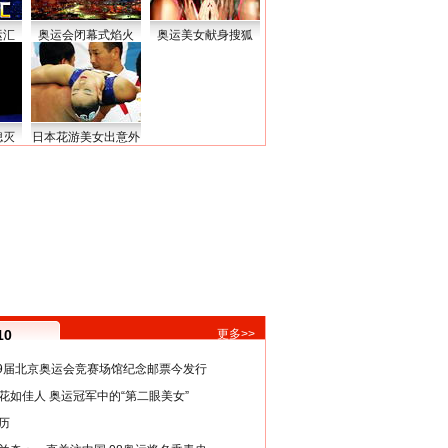
运汇
奥运会闭幕式焰火
奥运美女献身搜狐
熄灭
日本花游美女出意外
10
更多>>
29届北京奥运会竞赛场馆纪念邮票今发行
花如佳人 奥运冠军中的“第二眼美女”
历