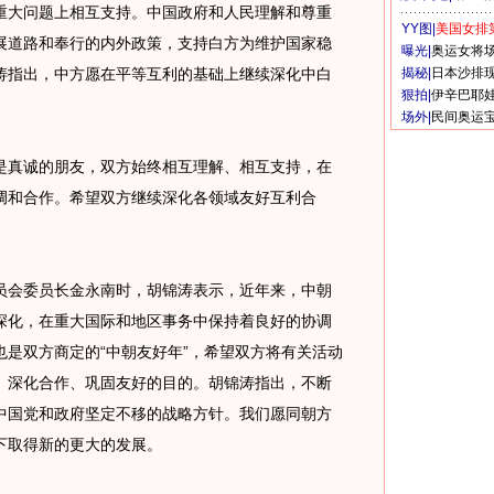
重大问题上相互支持。中国政府和人民理解和尊重
YY图|
美国女排
展道路和奉行的内外政策，支持白方为维护国家稳
曝光|
奥运女将
涛指出，中方愿在平等互利的基础上继续深化中白
揭秘|
日本沙排
狠拍|
伊辛巴耶
场外|
民间奥运
真诚的朋友，双方始终相互理解、相互支持，在
调和合作。希望双方继续深化各领域友好互利合
会委员长金永南时，胡锦涛表示，近年来，中朝
深化，在重大国际和地区事务中保持着良好的协调
是双方商定的“中朝友好年”，希望双方将有关活动
、深化合作、巩固友好的目的。胡锦涛指出，不断
中国党和政府坚定不移的战略方针。我们愿同朝方
下取得新的更大的发展。