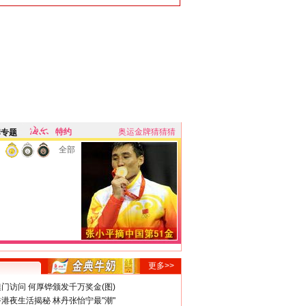
特约
奥运金牌猜猜猜
牌专题
全部
更多>>
门访问 何厚铧颁发千万奖金(图)
港夜生活揭秘 林丹张怡宁最"潮"