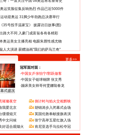
兰奇：一直关注中国 08奥运将名垂青史
8奥运笑脸征集反响热烈 作品已近5000件
类运动迎奥运 31脚少年劲跑总决赛举行
《35号投手温家宝》 披露访日故事(图)
出路大不同 入豪门成富翁各有各精彩
本奥运美女主播亮相 电眼朱唇性感尤物
翁人大演讲 获赠油画"我们的萨马兰奇"
更多>>
冠军面对面：
·
中国女乒张怡宁/郭跃做客
·
中国女子链球铜牌 张文秀
·
蹦床美女帅哥何雯娜陆春龙
闭幕式盛况
亮璀璨夜空
倒计时与焰火交相辉映
曲我爱北京
胡锦涛步入闭幕式会场
台缓缓熄灭
英国伦敦奉献接旗表演
秀中文问候
张宁高举五星红旗入场
良好适合观烟火
肯尼亚选手马拉松夺冠