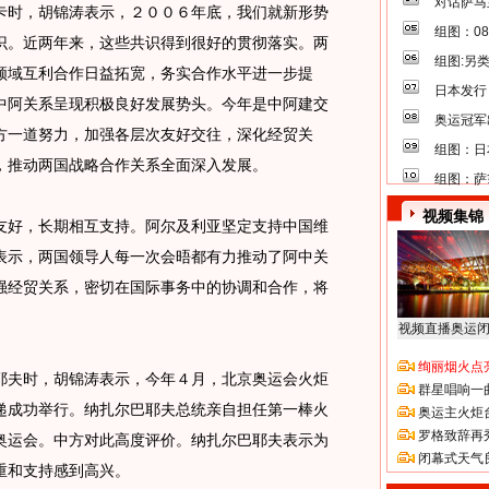
对话萨马
时，胡锦涛表示，２００６年底，我们就新形势
组图：0
识。近两年来，这些共识得到很好的贯彻落实。两
组图:另
领域互利合作日益拓宽，务实合作水平进一步提
日本发行
中阿关系呈现积极良好发展势头。今年是中阿建交
奥运冠军
方一道努力，加强各层次友好交往，深化经贸关
组图：日
，推动两国战略合作关系全面深入发展。
组图：萨
视频集锦
好，长期相互支持。阿尔及利亚坚定支持中国维
表示，两国领导人每一次会晤都有力推动了阿中关
强经贸关系，密切在国际事务中的协调和合作，将
视频直播奥运
绚丽烟火点
夫时，胡锦涛表示，今年４月，北京奥运会火炬
群星唱响一
递成功举行。纳扎尔巴耶夫总统亲自担任第一棒火
奥运主火炬
罗格致辞再
奥运会。中方对此高度评价。纳扎尔巴耶夫表示为
闭幕式天气
重和支持感到高兴。