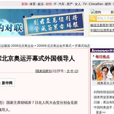
新闻
-
体育
-
娱乐
-
财经
-
IT
-
汽车
-
房产
-
女人
-
TV
-
ChinaRen
-
邮件
-
新
杨佳注射死刑
郎
中国21位漂亮女
奥运频道-2008北京奥运会
>
2008年北京奥运会开幕式
>
开幕式动态
每日焦点
席北京奥运开幕式外国领导人
[
我来说两句
(3)
] [字号：
大
中
小
]
：新华网
残奥圣火上
·
刘翔伤情追踪
·
国青男篮罢赛被
彤）国家主席胡锦涛７日在人民大会堂分别会见前
·
日媒：奥运有
·
中国特奥选手
领导人。
更多>>