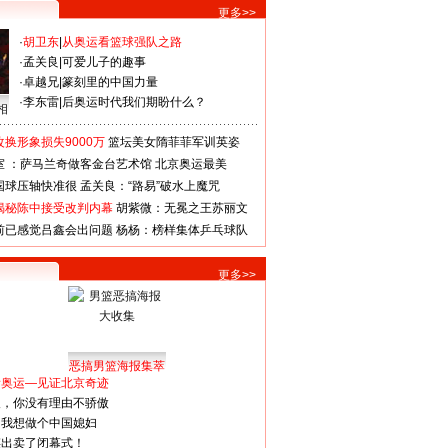
更多>>
·
胡卫东
|
从奥运看篮球强队之路
·
孟关良
|
可爱儿子的趣事
·
卓越兄
|
篆刻里的中国力量
·
李东雷
|
后奥运时代我们期盼什么？
相
换形象损失9000万
篮坛美女隋菲菲军训英姿
室 ：萨马兰奇做客金台艺术馆
北京奥运最美
国球压轴快准很
孟关良：“路易”破水上魔咒
揭秘陈中接受改判内幕
胡紫微：无冕之王苏丽文
前已感觉吕鑫会出问题
杨杨：榜样集体乒乓球队
更多>>
恶搞男篮海报集萃
看奥运—见证北京奇迹
人，你没有理由不骄傲
：我想做个中国媳妇
谋出卖了闭幕式！