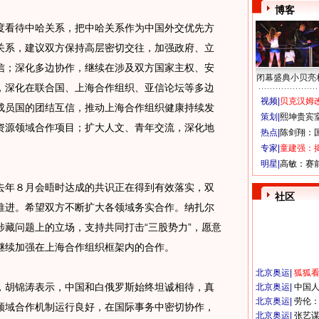
博客
看待中哈关系，把中哈关系作为中国外交优先方
关系，建议双方保持高层密切交往，加强政府、立
信；深化多边协作，继续在涉及双方国家主权、安
闭幕盛典小贝亮
，深化在联合国、上海合作组织、亚信论坛等多边
视频|
贝克汉姆改
成员国的团结互信，推动上海合作组织健康持续发
策划|
熙坤贵宾
资源领域合作项目；扩大人文、青年交流，深化地
热点|
陈剑翔：
专家|
童建强：
明星|
高敏：赛
年８月会晤时达成的共识正在得到有效落实，双
社区
推进。希望双方不断扩大各领域务实合作。纳扎尔
藏问题上的立场，支持共同打击“三股势力”，愿意
继续加强在上海合作组织框架内的合作。
北京奥运
|
狐狐
胡锦涛表示，中国和白俄罗斯始终坦诚相待，真
北京奥运
|
中国
北京奥运
|
劳伦
领域合作机制运行良好，在国际事务中密切协作，
北京奥运
|
张艺