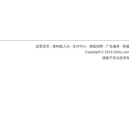
设置首页
-
搜狗输入法
-
支付中心
-
搜狐招聘
-
广告服务
-
客
Copyright
©
2016 Sohu.com 
搜狐不良信息举