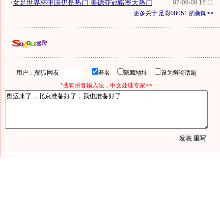
·
女足世界杯中国仍是热门 美德夺冠赔率大热门
07-09-08 16:11
更多关于
足彩08051
的新闻>>
用户：
匿名
隐藏地址
设为辩论话题
*搜狗拼音输入法，中文处理专家>>