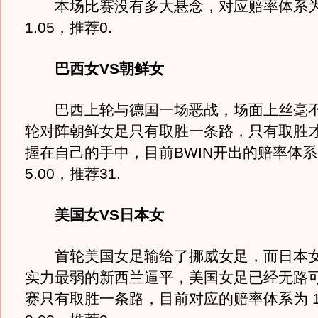
本场比赛没有多大悬念，对应赔率体系为17.0
1.05，推荐0.
巴西女VS朝鲜女
巴西上轮与德国一场恶战，场面上丝毫不
轮对阵朝鲜女足只有取胜一条路，只有取胜
握在自己的手中，目前BWIN开出的赔率体系为 1.
5.00，推荐31.
美国女VS日本女
首轮美国女足输给了挪威女足，而日本女
实力最弱的新西兰逼平，美国女足已经无路
赛只有取胜一条路，目前对应的赔率体系为 1.30