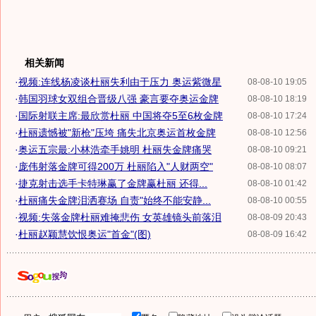
相关新闻
·
视频:连线杨凌谈杜丽失利由于压力 奥运紫微星
08-08-10 19:05
·
韩国羽球女双组合晋级八强 豪言要夺奥运金牌
08-08-10 18:19
·
国际射联主席:最欣赏杜丽 中国将夺5至6枚金牌
08-08-10 17:24
·
杜丽遗憾被"新枪"压垮 痛失北京奥运首枚金牌
08-08-10 12:56
·
奥运五宗最:小林浩牵手姚明 杜丽失金牌痛哭
08-08-10 09:21
·
庞伟射落金牌可得200万 杜丽陷入"人财两空"
08-08-10 08:07
·
捷克射击选手卡特琳赢了金牌赢杜丽 还得...
08-08-10 01:42
·
杜丽痛失金牌泪洒赛场 自责"始终不能安静...
08-08-10 00:55
·
视频:失落金牌杜丽难掩悲伤 女英雄镜头前落泪
08-08-09 20:43
·
杜丽赵颖慧饮恨奥运"首金"(图)
08-08-09 16:42