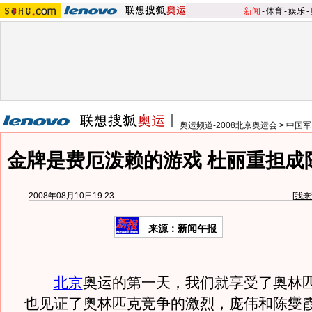
新闻
-
体育
-
娱乐
-
奥运频道-2008北京奥运会
>
中国军
金牌是费厄泼赖的游戏 杜丽重担成
2008年08月10日19:23
[
我来
来源：新闻午报
北京
奥运的第一天，我们就享受了奥林
也见证了奥林匹克竞争的激烈，庞伟和陈燮