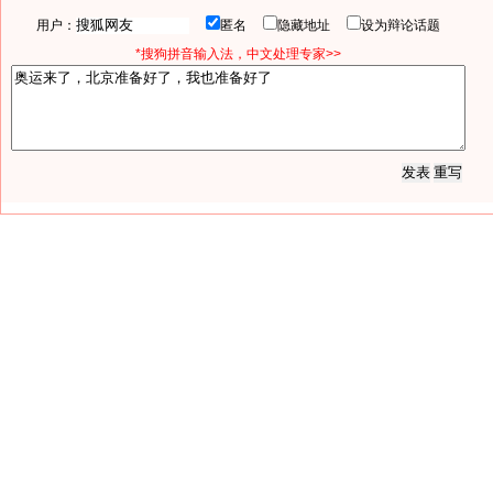
用户：
匿名
隐藏地址
设为辩论话题
*搜狗拼音输入法，中文处理专家>>